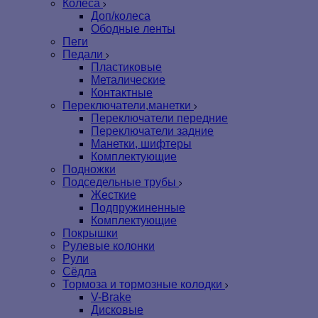
Колеса
Доп/колеса
Ободные ленты
Пеги
Педали
Пластиковые
Металические
Контактные
Переключатели,манетки
Переключатели передние
Переключатели задние
Манетки, шифтеры
Комплектующие
Подножки
Подседельные трубы
Жесткие
Подпружиненные
Комплектующие
Покрышки
Рулевые колонки
Рули
Сёдла
Тормоза и тормозные колодки
V-Brake
Дисковые