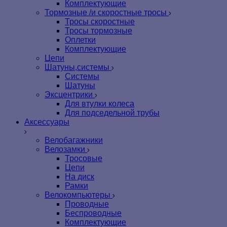
Комплектующие
Тормозные /и скоростные тросы
Тросы скоростные
Тросы тормозные
Оплетки
Комплектующие
Цепи
Шатуны,системы
Системы
Шатуны
Эксцентрики
Для втулки колеса
Для подседельной трубы
Аксессуары
Велобагажники
Велозамки
Тросовые
Цепи
На диск
Рамки
Велокомпьютеры
Проводные
Беспроводные
Комплектующие