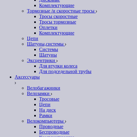
Комплектующие
Тормозные /и скоростные тросы
Тросы скоростные
Тросы тормозные
Оплетки
Комплектующие
Цепи
Шатуны,системы
Системы
Шатуны
Эксцентрики
Для втулки колеса
Для подседельной трубы
Аксессуары
Велобагажники
Велозамки
Тросовые
Цепи
На диск
Рамки
Велокомпьютеры
Проводные
Беспроводные