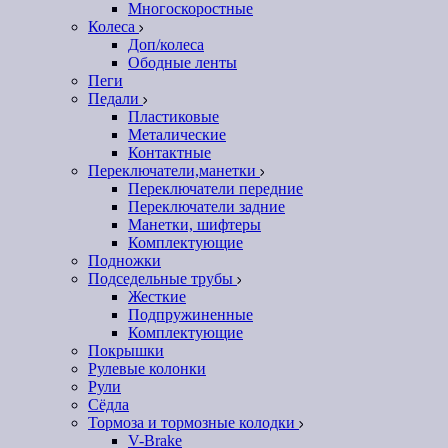
Многоскоростные
Колеса
Доп/колеса
Ободные ленты
Пеги
Педали
Пластиковые
Металические
Контактные
Переключатели,манетки
Переключатели передние
Переключатели задние
Манетки, шифтеры
Комплектующие
Подножки
Подседельные трубы
Жесткие
Подпружиненные
Комплектующие
Покрышки
Рулевые колонки
Рули
Сёдла
Тормоза и тормозные колодки
V-Brake