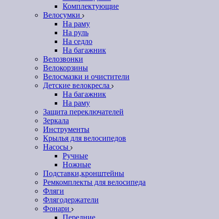
Комплектующие
Велосумки
На раму
На руль
На седло
На багажник
Велозвонки
Велокорзины
Велосмазки и очистители
Детские велокресла
На багажник
На раму
Защита переключателей
Зеркала
Инструменты
Крылья для велосипедов
Насосы
Ручные
Ножные
Подставки,кронштейны
Ремкомплекты для велосипеда
Фляги
Флягодержатели
Фонари
Передние