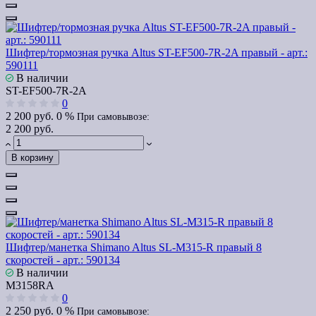
Шифтер/тормозная ручка Altus ST-EF500-7R-2A правый - арт.:
590111
В наличии
ST-EF500-7R-2A
0
2 200 руб.
0 %
При самовывозе:
2 200 руб.
В корзину
Шифтер/манетка Shimano Altus SL-M315-R правый 8
скоростей - арт.: 590134
В наличии
M3158RA
0
2 250 руб.
0 %
При самовывозе: