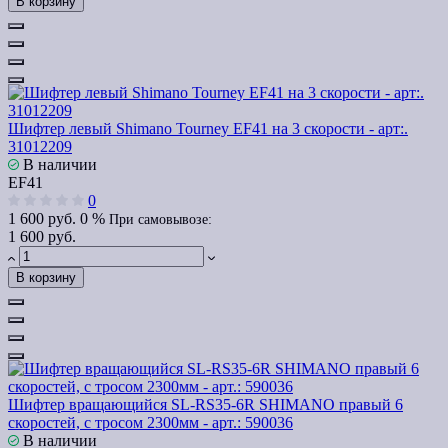
В корзину
Шифтер левый Shimano Tourney EF41 на 3 скорости - арт:.
31012209
В наличии
EF41
0
1 600 руб.
0 %
При самовывозе:
1 600 руб.
В корзину
Шифтер вращающийся SL-RS35-6R SHIMANO правый 6
скоростей, с тросом 2300мм - арт.: 590036
В наличии