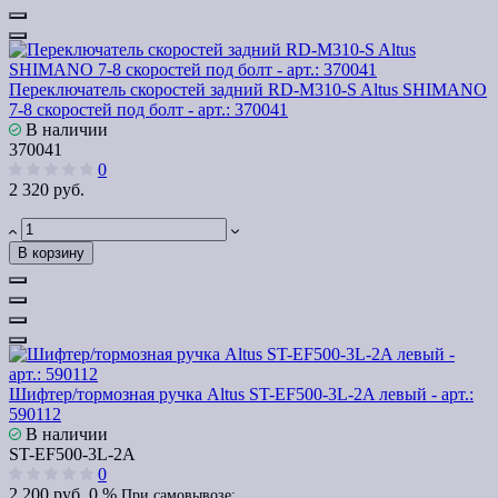
Переключатель скоростей задний RD-M310-S Altus SHIMANO
7-8 скоростей под болт - арт.: 370041
В наличии
370041
0
2 320 руб.
В корзину
Шифтер/тормозная ручка Altus ST-EF500-3L-2A левый - арт.:
590112
В наличии
ST-EF500-3L-2A
0
2 200 руб.
0 %
При самовывозе: