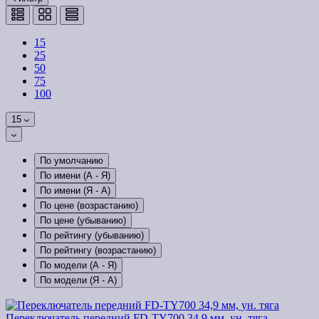
15
25
50
75
100
15
По умолчанию
По имени (A - Я)
По имени (Я - A)
По цене (возрастанию)
По цене (убыванию)
По рейтингу (убыванию)
По рейтингу (возрастанию)
По модели (A - Я)
По модели (Я - A)
Переключатель передний FD-TY700 34,9 мм, ун. тяга