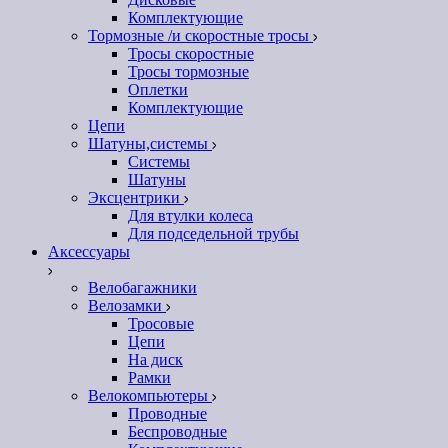
Комплектующие
Тормозные /и скоростные тросы
Тросы скоростные
Тросы тормозные
Оплетки
Комплектующие
Цепи
Шатуны,системы
Системы
Шатуны
Эксцентрики
Для втулки колеса
Для подседельной трубы
Аксессуары
Велобагажники
Велозамки
Тросовые
Цепи
На диск
Рамки
Велокомпьютеры
Проводные
Беспроводные