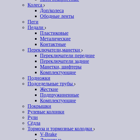
Колеса
Доп/колеса
Ободные ленты
Пеги
Педали
Пластиковые
Металические
Контактные
Переключатели,манетки
Переключатели передние
Переключатели задние
Манетки, шифтеры
Комплектующие
Подножки
Подседельные трубы
Жесткие
Подпружиненные
Комплектующие
Покрышки
Рулевые колонки
Рули
Сёдла
Тормоза и тормозные колодки
V-Brake
Дисковые