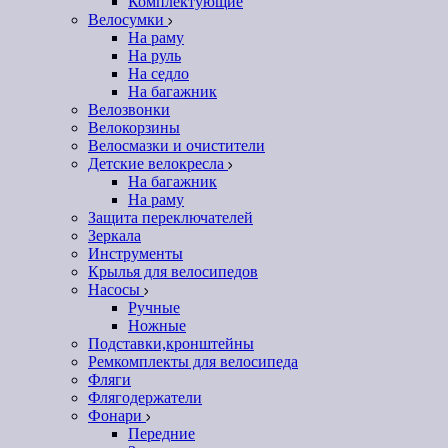
Комплектующие
Велосумки
На раму
На руль
На седло
На багажник
Велозвонки
Велокорзины
Велосмазки и очистители
Детские велокресла
На багажник
На раму
Защита переключателей
Зеркала
Инструменты
Крылья для велосипедов
Насосы
Ручные
Ножные
Подставки,кронштейны
Ремкомплекты для велосипеда
Фляги
Флягодержатели
Фонари
Передние