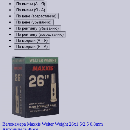
По имени (A - Я)
По имени (Я - A)
По цене (возрастанию)
По цене (убыванию)
По рейтингу (убыванию)
По рейтингу (возрастанию)
По модели (A - Я)
По модели (Я - A)
Велокамера Maxxis Welter Weight 26x1.5/2.5 0.8mm
Автонипель 48мм