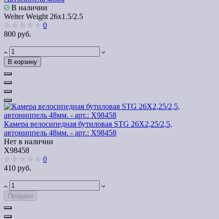
В наличии
Welter Weight 26x1.5/2.5
0
800 руб.
В корзину
Камера велосипедная бутиловая STG 26Х2,25/2,5,
автониппель 48мм. - арт.: Х98458
Нет в наличии
Х98458
0
410 руб.
Продано