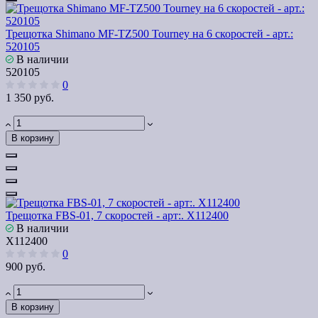
Трещотка Shimano MF-TZ500 Tourney на 6 скоростей - арт.:
520105
В наличии
520105
0
1 350 руб.
В корзину
Трещотка FBS-01, 7 скоростей - арт:. Х112400
В наличии
Х112400
0
900 руб.
В корзину