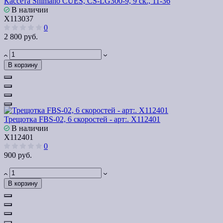
Кассета Shimano CUES, CS-LG300-9, 9 ск., 11-36
В наличии
Х113037
0
2 800 руб.
В корзину
Трещотка FBS-02, 6 скоростей - арт:. Х112401
В наличии
Х112401
0
900 руб.
В корзину