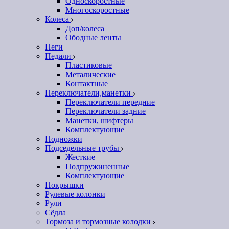
Односкоростные
Многоскоростные
Колеса
Доп/колеса
Ободные ленты
Пеги
Педали
Пластиковые
Металические
Контактные
Переключатели,манетки
Переключатели передние
Переключатели задние
Манетки, шифтеры
Комплектующие
Подножки
Подседельные трубы
Жесткие
Подпружиненные
Комплектующие
Покрышки
Рулевые колонки
Рули
Сёдла
Тормоза и тормозные колодки