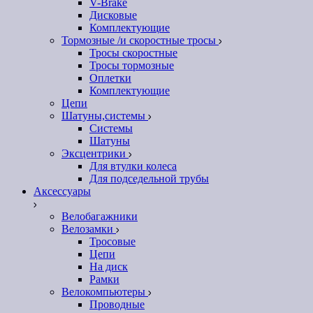
V-Brake
Дисковые
Комплектующие
Тормозные /и скоростные тросы
Тросы скоростные
Тросы тормозные
Оплетки
Комплектующие
Цепи
Шатуны,системы
Системы
Шатуны
Эксцентрики
Для втулки колеса
Для подседельной трубы
Аксессуары
Велобагажники
Велозамки
Тросовые
Цепи
На диск
Рамки
Велокомпьютеры
Проводные