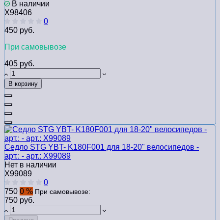
В наличии
Х98406
0
450 руб.
При самовывозе
405 руб.
В корзину
Седло STG YBT- K180F001 для 18-20" велосипедов -
арт.: - арт.: Х99089
Нет в наличии
Х99089
0
750
0 %
При самовывозе:
750 руб.