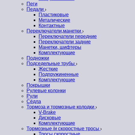
Пеги
Педали
Пластиковые
Металические
Контактные
Переключатели,манетки
Переключатели передние
Переключатели задние
Манетки, шифтеры
Комплектующие
Подножки
Подседельные трубы
Жесткие
Подпружиненные
Комплектующие
Покрышки
Рулевые колонки
Рули
Сёдла
Тормоза и тормозные колодки
V-Brake
Дисковые
Комплектующие
Тормозные /и скоростные тросы
Тросы скоростные