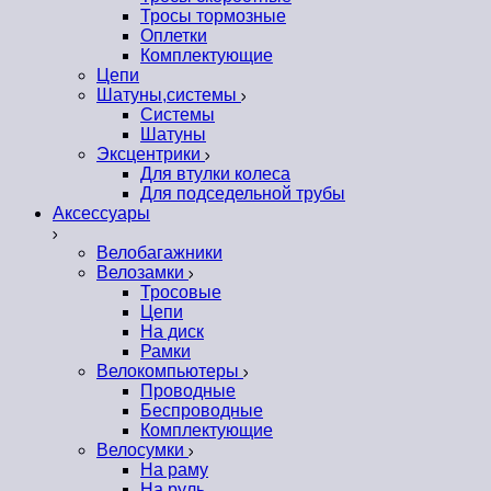
Тросы тормозные
Оплетки
Комплектующие
Цепи
Шатуны,системы
Системы
Шатуны
Эксцентрики
Для втулки колеса
Для подседельной трубы
Аксессуары
Велобагажники
Велозамки
Тросовые
Цепи
На диск
Рамки
Велокомпьютеры
Проводные
Беспроводные
Комплектующие
Велосумки
На раму
На руль