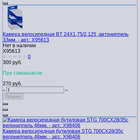
Камера велосипедная BТ 24Х1,75/2,125 ,автониппель
33мм. - арт.: Х95613
Нет в наличии
Х95613
0
300 руб.
При самовывозе
270 руб.
Продано
Камера велосипедная бутиловая STG 700СХ28/35с
велониппель 48мм. - арт.: Х98406