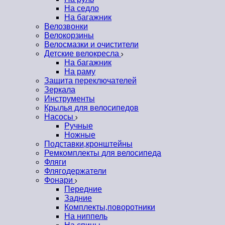
На седло
На багажник
Велозвонки
Велокорзины
Велосмазки и очистители
Детские велокресла
На багажник
На раму
Защита переключателей
Зеркала
Инструменты
Крылья для велосипедов
Насосы
Ручные
Ножные
Подставки,кронштейны
Ремкомплекты для велосипеда
Фляги
Флягодержатели
Фонари
Передние
Задние
Комплекты,поворотники
На ниппель