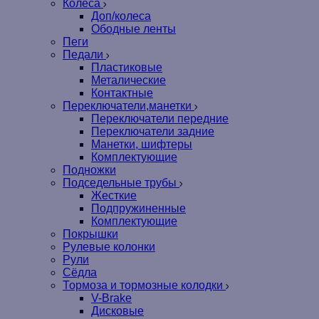
Колеса
Доп/колеса
Ободные ленты
Пеги
Педали
Пластиковые
Металические
Контактные
Переключатели,манетки
Переключатели передние
Переключатели задние
Манетки, шифтеры
Комплектующие
Подножки
Подседельные трубы
Жесткие
Подпружиненные
Комплектующие
Покрышки
Рулевые колонки
Рули
Сёдла
Тормоза и тормозные колодки
V-Brake
Дисковые