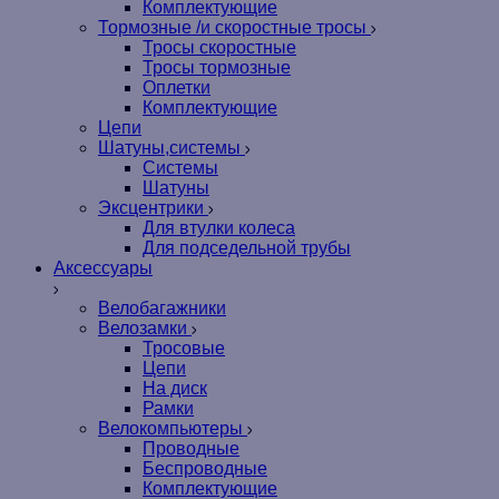
Комплектующие
Тормозные /и скоростные тросы
Тросы скоростные
Тросы тормозные
Оплетки
Комплектующие
Цепи
Шатуны,системы
Системы
Шатуны
Эксцентрики
Для втулки колеса
Для подседельной трубы
Аксессуары
Велобагажники
Велозамки
Тросовые
Цепи
На диск
Рамки
Велокомпьютеры
Проводные
Беспроводные
Комплектующие