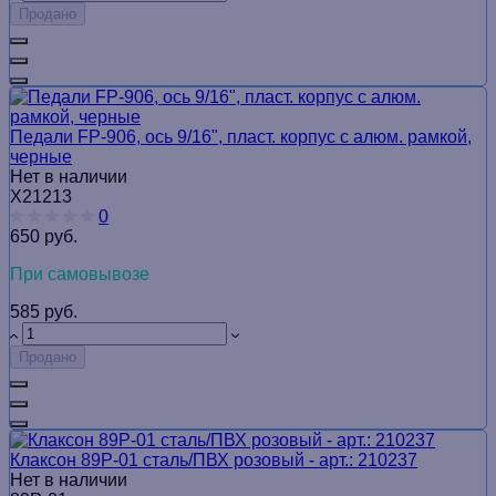
Продано
Педали FP-906, ось 9/16", пласт. корпус с алюм. рамкой,
черные
Нет в наличии
Х21213
0
650 руб.
При самовывозе
585 руб.
Продано
Клаксон 89P-01 сталь/ПВХ розовый - арт.: 210237
Нет в наличии