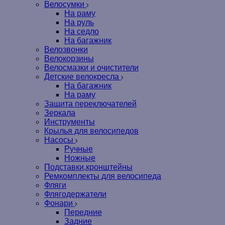
Велосумки
На раму
На руль
На седло
На багажник
Велозвонки
Велокорзины
Велосмазки и очистители
Детские велокресла
На багажник
На раму
Защита переключателей
Зеркала
Инструменты
Крылья для велосипедов
Насосы
Ручные
Ножные
Подставки,кронштейны
Ремкомплекты для велосипеда
Фляги
Флягодержатели
Фонари
Передние
Задние