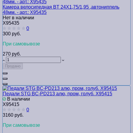
Камера велосипедная BТ 24Х1,75/1,95 ,автониппель
48мм. - арт.: Х95435
Нет в наличии
Х95435
0
300 руб.
При самовывозе
270 руб.
Продано
Педали STG BC-PD213 алю, пром, голуб. Х95415
В наличии
Х95415
0
3160 руб.
При самовывозе