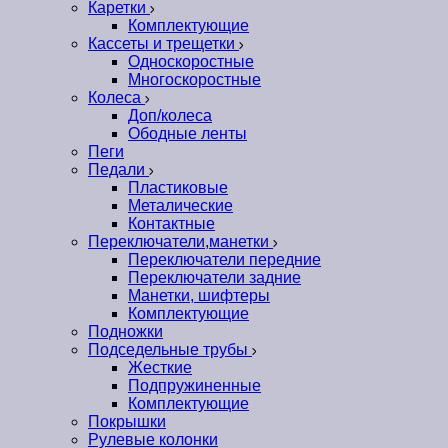
Каретки
Комплектующие
Кассеты и трещетки
Односкоростные
Многоскоростные
Колеса
Доп/колеса
Ободные ленты
Пеги
Педали
Пластиковые
Металические
Контактные
Переключатели,манетки
Переключатели передние
Переключатели задние
Манетки, шифтеры
Комплектующие
Подножки
Подседельные трубы
Жесткие
Подпружиненные
Комплектующие
Покрышки
Рулевые колонки