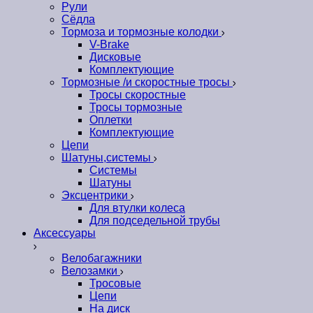
Рули
Сёдла
Тормоза и тормозные колодки
V-Brake
Дисковые
Комплектующие
Тормозные /и скоростные тросы
Тросы скоростные
Тросы тормозные
Оплетки
Комплектующие
Цепи
Шатуны,системы
Системы
Шатуны
Эксцентрики
Для втулки колеса
Для подседельной трубы
Аксессуары
Велобагажники
Велозамки
Тросовые
Цепи
На диск