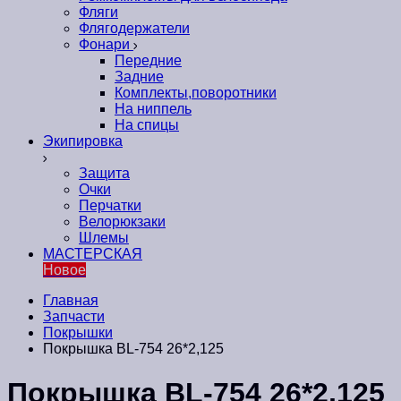
Фляги
Флягодержатели
Фонари
Передние
Задние
Комплекты,поворотники
На ниппель
На спицы
Экипировка
Защита
Очки
Перчатки
Велорюкзаки
Шлемы
МАСТЕРСКАЯ
Новое
Главная
Запчасти
Покрышки
Покрышка BL-754 26*2,125
Покрышка BL-754 26*2,125