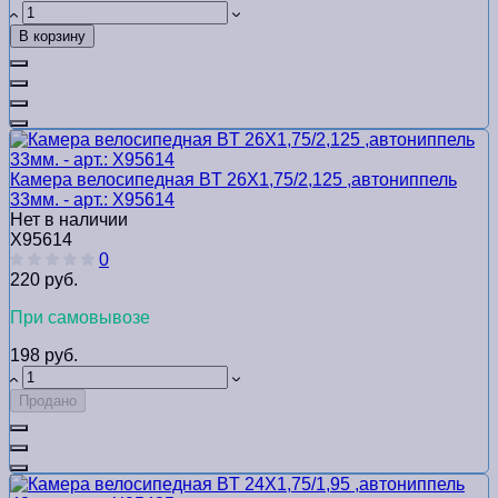
В корзину
Камера велосипедная BТ 26Х1,75/2,125 ,автониппель
33мм. - арт.: Х95614
Нет в наличии
Х95614
0
220 руб.
При самовывозе
198 руб.
Продано