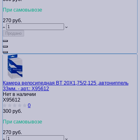
При самовывозе
270 руб.
Продано
Камера велосипедная BТ 20Х1,75/2,125 ,автониппель
33мм. - арт.: Х95612
Нет в наличии
Х95612
0
300 руб.
При самовывозе
270 руб.