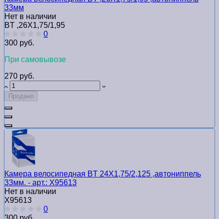
33мм
Нет в наличии
BT ,26Х1,75/1,95
0
300 руб.
При самовывозе
270 руб.
Продано
Камера велосипедная BТ 24Х1,75/2,125 ,автониппель
33мм. - арт.: Х95613
Нет в наличии
Х95613
0
300 руб.