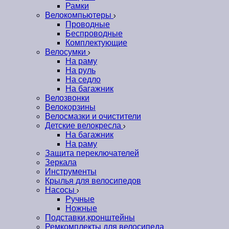
Рамки
Велокомпьютеры
Проводные
Беспроводные
Комплектующие
Велосумки
На раму
На руль
На седло
На багажник
Велозвонки
Велокорзины
Велосмазки и очистители
Детские велокресла
На багажник
На раму
Защита переключателей
Зеркала
Инструменты
Крылья для велосипедов
Насосы
Ручные
Ножные
Подставки,кронштейны
Ремкомплекты для велосипеда