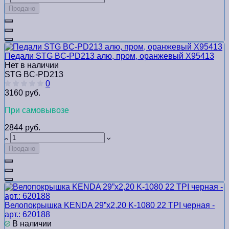
Продано
Педали STG BC-PD213 алю, пром, оранжевый Х95413
Нет в наличии
STG BC-PD213
0
3160 руб.
При самовывозе
2844 руб.
Продано
Велопокрышка KENDA 29”х2,20 K-1080 22 TPI черная -
арт.: 620188
В наличии