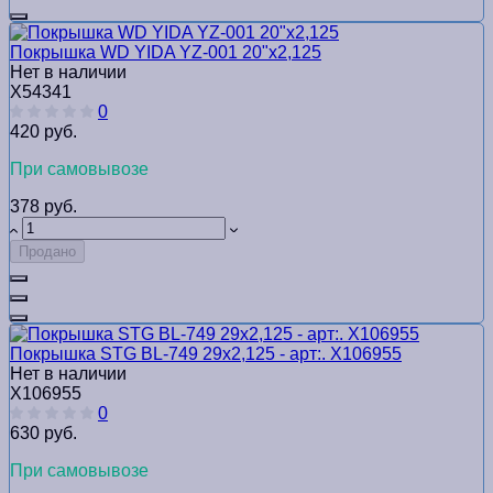
Покрышка WD YIDA YZ-001 20"х2,125
Нет в наличии
Х54341
0
420 руб.
При самовывозе
378 руб.
Продано
Покрышка STG BL-749 29x2,125 - арт:. Х106955
Нет в наличии
Х106955
0
630 руб.
При самовывозе