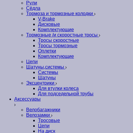
Рули
Сёдла
Тормоза и тормозные колодки
V-Brake
Дисковые
Комплектующие
Тормозные /и скоростные тросы
Тросы скоростные
Тросы тормозные
Оплетки
Комплектующие
Цепи
Шатуны,системы
Системы
Шатуны
Эксцентрики
Для втулки колеса
Для подседельной трубы
Аксессуары
Велобагажники
Велозамки
Тросовые
Цепи
На диск