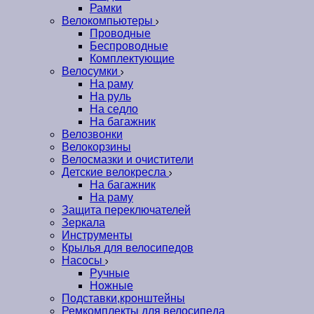
Рамки
Велокомпьютеры
Проводные
Беспроводные
Комплектующие
Велосумки
На раму
На руль
На седло
На багажник
Велозвонки
Велокорзины
Велосмазки и очистители
Детские велокресла
На багажник
На раму
Защита переключателей
Зеркала
Инструменты
Крылья для велосипедов
Насосы
Ручные
Ножные
Подставки,кронштейны
Ремкомплекты для велосипеда