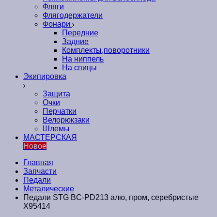
Фляги
Флягодержатели
Фонари
Передние
Задние
Комплекты,поворотники
На ниппель
На спицы
Экипировка
Защита
Очки
Перчатки
Велорюкзаки
Шлемы
МАСТЕРСКАЯ
Новое
Главная
Запчасти
Педали
Металические
Педали STG BC-PD213 алю, пром, серебристые
Х95414