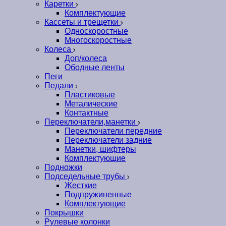
Каретки
Комплектующие
Кассеты и трещетки
Односкоростные
Многоскоростные
Колеса
Доп/колеса
Ободные ленты
Пеги
Педали
Пластиковые
Металические
Контактные
Переключатели,манетки
Переключатели передние
Переключатели задние
Манетки, шифтеры
Комплектующие
Подножки
Подседельные трубы
Жесткие
Подпружиненные
Комплектующие
Покрышки
Рулевые колонки