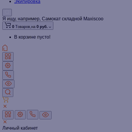
Экипировка
Я ищу, например,
Самокат складной Maxiscoo
0
Tоваров,
на
0 руб.
В корзине пусто!
Личный кабинет