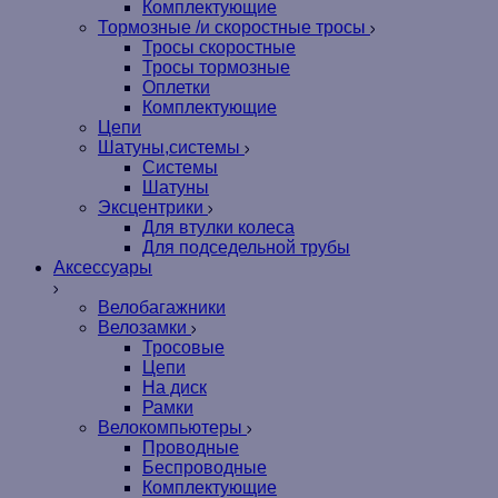
Комплектующие
Тормозные /и скоростные тросы
Тросы скоростные
Тросы тормозные
Оплетки
Комплектующие
Цепи
Шатуны,системы
Системы
Шатуны
Эксцентрики
Для втулки колеса
Для подседельной трубы
Аксессуары
Велобагажники
Велозамки
Тросовые
Цепи
На диск
Рамки
Велокомпьютеры
Проводные
Беспроводные
Комплектующие