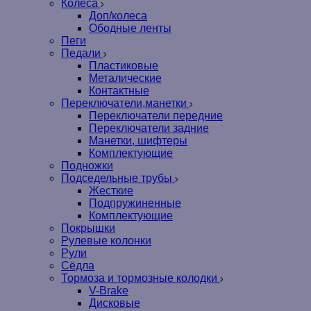
Колеса
Доп/колеса
Ободные ленты
Пеги
Педали
Пластиковые
Металические
Контактные
Переключатели,манетки
Переключатели передние
Переключатели задние
Манетки, шифтеры
Комплектующие
Подножки
Подседельные трубы
Жесткие
Подпружиненные
Комплектующие
Покрышки
Рулевые колонки
Рули
Сёдла
Тормоза и тормозные колодки
V-Brake
Дисковые