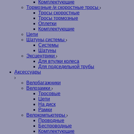
Комплектующие
Тормозные /и скоростные тросы
Тросы скоростные
Тросы тормозные
Оплетки
Комплектующие
Цепи
Шатуны,системы
Системы
Шатуны
Эксцентрики
Для втулки колеса
Для подседельной трубы
Аксессуары
Велобагажники
Велозамки
Тросовые
Цепи
На диск
Рамки
Велокомпьютеры
Проводные
Беспроводные
Комплектующие