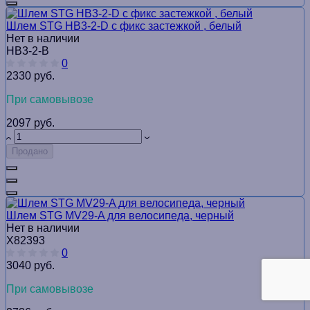
Шлем STG HB3-2-D с фикс застежкой , белый
Нет в наличии
HB3-2-B
0
2330 руб.
При самовывозе
2097 руб.
Продано
Шлем STG MV29-A для велосипедa, черный
Нет в наличии
Х82393
0
3040 руб.
При самовывозе