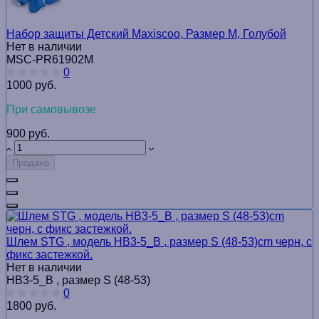
Набор защиты Детский Maxiscoo, Размер M, Голубой
Нет в наличии
MSC-PR61902M
0
1000 руб.
При самовывозе
900 руб.
Продано
Шлем STG , модель HB3-5_B , размер S (48-53)cm черн, с
фикс застежкой.
Нет в наличии
HB3-5_B , размер S (48-53)
0
1800 руб.