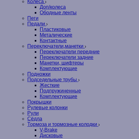
Колеса
Доп/колеса
Ободные ленты
Пеги
Педали
Пластиковые
Металические
Контактные
Переключатели,манетки
Переключатели передние
Переключатели задние
Манетки, шифтеры
Комплектующие
Подножки
Подседельные трубы
Жесткие
Подпружиненные
Комплектующие
Покрышки
Рулевые колонки
Рули
Сёдла
Тормоза и тормозные колодки
V-Brake
Дисковые