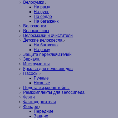
Велосумки
На раму
На руль
На седло
На багажник
Велозвонки
Велокорзины
Велосмазки и очистители
Детские велокресла
На багажник
На раму
Защита переключателей
Зеркала
Инструменты
Крылья для велосипедов
Насосы
Ручные
Ножные
Подставки,кронштейны
Ремкомплекты для велосипеда
Фляги
Флягодержатели
Фонари
Передние
Задние