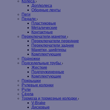
Колеса
Доп/колеса
Ободные ленты
Пеги
Педали
Пластиковые
Металические
Контактные
Переключатели,манетки
Переключатели передние
Переключатели задние
Манетки, шифтеры
Комплектующие
Подножки
Подседельные трубы
Жесткие
Подпружиненные
Комплектующие
Покрышки
Рулевые колонки
Рули
Сёдла
Тормоза и тормозные колодки
V-Brake
Дисковые