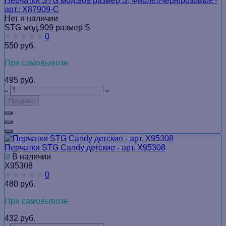
Перчатки STG мод.909 размер S, Фиолет/черн/розовые -
арт.: Х87909-С
Нет в наличии
STG мод.909 размер S
0
550 руб.
При самовывозе
495 руб.
Продано
Перчатки STG Candy детские - арт. Х95308
В наличии
Х95308
0
480 руб.
При самовывозе
432 руб.