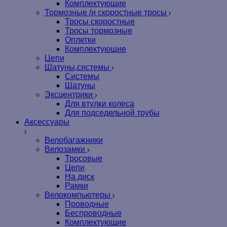
Комплектующие
Тормозные /и скоростные тросы
Тросы скоростные
Тросы тормозные
Оплетки
Комплектующие
Цепи
Шатуны,системы
Системы
Шатуны
Эксцентрики
Для втулки колеса
Для подседельной трубы
Аксессуары
Велобагажники
Велозамки
Тросовые
Цепи
На диск
Рамки
Велокомпьютеры
Проводные
Беспроводные
Комплектующие