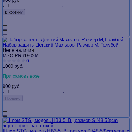
900 руб.
В корзину
Набор защиты Детский Maxiscoo, Размер M, Голубой
Нет в наличии
MSC-PR61902M
0
1000 руб.
При самовывозе
900 руб.
Продано
Шлем STG , модель HB3-5_B , размер S (48-53)cm черн, с