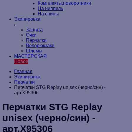
Комплекты,поворотники
На ниппель
На спицы
Экипировка
Защита
Очки
Перчатки
Велорюкзаки
Шлемы
МАСТЕРСКАЯ
Новое
Главная
Экипировка
Перчатки
Перчатки STG Replay unisex (черно/син) -
арт.Х95306
Перчатки STG Replay
unisex (черно/син) -
арт.Х95306