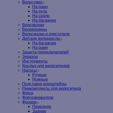
Велосумки
На раму
На руль
На седло
На багажник
Велозвонки
Велокорзины
Велосмазки и очистители
Детские велокресла
На багажник
На раму
Защита переключателей
Зеркала
Инструменты
Крылья для велосипедов
Насосы
Ручные
Ножные
Подставки,кронштейны
Ремкомплекты для велосипеда
Фляги
Флягодержатели
Фонари
Передние
Задние