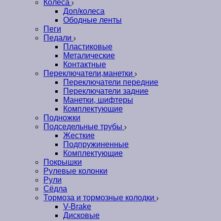
Колеса
Доп/колеса
Ободные ленты
Пеги
Педали
Пластиковые
Металические
Контактные
Переключатели,манетки
Переключатели передние
Переключатели задние
Манетки, шифтеры
Комплектующие
Подножки
Подседельные трубы
Жесткие
Подпружиненные
Комплектующие
Покрышки
Рулевые колонки
Рули
Сёдла
Тормоза и тормозные колодки
V-Brake
Дисковые