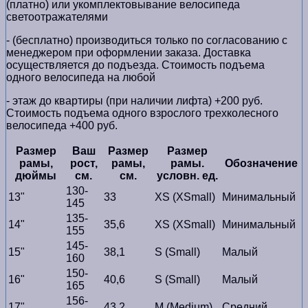
(платно) или укомплектовывание велосипеда
светоотражателями
- (бесплатно) производиться только по cогласованию с
менеджером при оформлении заказа. Доставка
осуществляется до подъезда. Стоимость подъема
одного велосипеда на любой
- этаж до квартиры (при наличии лифта) +200 руб.
Стоимость подъема одного взрослого трехколесного
велосипеда +400 руб.
Размер
Ваш
Размер
Размер
рамы,
рост,
рамы,
рамы.
Обозначение
дюймы
см.
см.
условн. ед.
130-
13"
33
XS (XSmall)
Минимальный
145
135-
14"
35,6
XS (XSmall)
Минимальный
155
145-
15"
38,1
S (Small)
Малый
160
150-
16"
40,6
S (Small)
Малый
165
156-
17"
43,2
M (Medium)
Средний