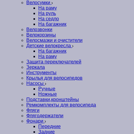
Велосумки
На раму
На руль
На седло
На багажник
Велозвонки
Велокорзины
Велосмазки и очистители
Детские велокресла
На багажник
На раму
Защита переключателей
Зеркала
Инструменты
Крылья для велосипедов
Насосы
Ручные
Ножные
Подставки,кронштейны
Ремкомплекты для велосипеда
Фляги
Флягодержатели
Фонари
Передние
Задние