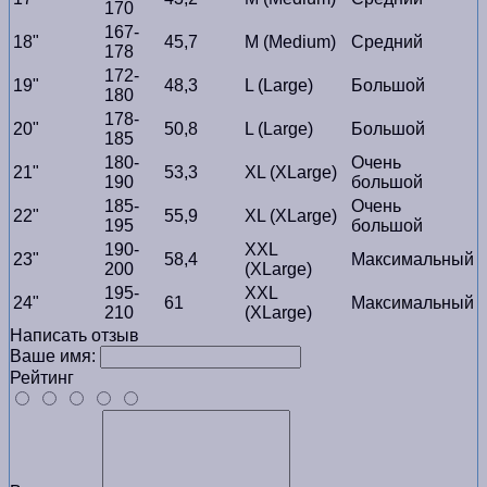
170
167-
18"
45,7
M (Medium)
Средний
178
172-
19"
48,3
L (Large)
Большой
180
178-
20"
50,8
L (Large)
Большой
185
180-
Очень
21"
53,3
XL (XLarge)
190
большой
185-
Очень
22"
55,9
XL (XLarge)
195
большой
190-
XXL
23"
58,4
Максимальный
200
(XLarge)
195-
XXL
24"
61
Максимальный
210
(XLarge)
Написать отзыв
Ваше имя:
Рейтинг