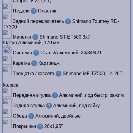
Скорости
21 (3*7)
Педали
Пластик
?
Задний переключатель
Shimano Tourney RD-
?
TY300
Манетки
Shimano ST-EF500 3x7
?
Шатун
Алюминий, 170 мм
Система
Сталь/Алюминий, 24/34/42Т
?
Каретка
Картридж
?
Трещотка / кассета
Shimano MF-TZ500, 14-28T
?
Колеса
Передняя втулка
Алюминий, под быстр. зажим
?
Задняя втулка
Алюминий, под гайку
?
Обода
Алюминий, двойные
?
Покрышки
26x1,95”
?