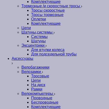
Комплектующие
Тормозные /и скоростные тросы
Тросы скоростные
Тросы тормозные
Оплетки
Комплектующие
Цепи
Шатуны,системы
Системы
Шатуны
Эксцентрики
Для втулки колеса
Для подседельной трубы
Аксессуары
Велобагажники
Велозамки
Тросовые
Цепи
На диск
Рамки
Велокомпьютеры
Проводные
Беспроводные
Комплектующие