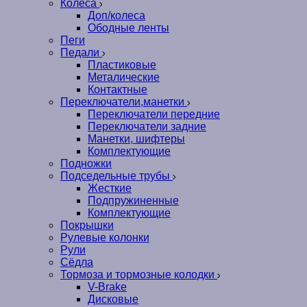
Колеса
Доп/колеса
Ободные ленты
Пеги
Педали
Пластиковые
Металические
Контактные
Переключатели,манетки
Переключатели передние
Переключатели задние
Манетки, шифтеры
Комплектующие
Подножки
Подседельные трубы
Жесткие
Подпружиненные
Комплектующие
Покрышки
Рулевые колонки
Рули
Сёдла
Тормоза и тормозные колодки
V-Brake
Дисковые