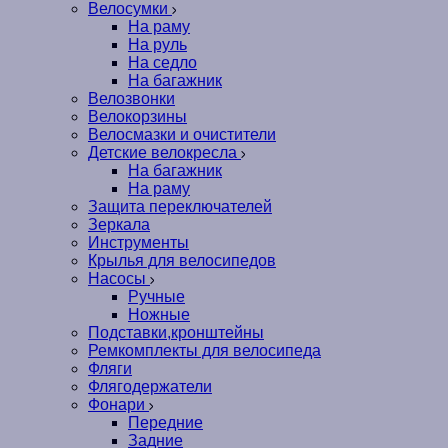
Велосумки
На раму
На руль
На седло
На багажник
Велозвонки
Велокорзины
Велосмазки и очистители
Детские велокресла
На багажник
На раму
Защита переключателей
Зеркала
Инструменты
Крылья для велосипедов
Насосы
Ручные
Ножные
Подставки,кронштейны
Ремкомплекты для велосипеда
Фляги
Флягодержатели
Фонари
Передние
Задние