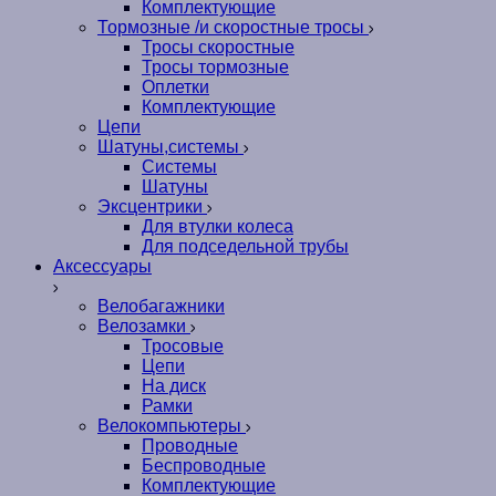
Комплектующие
Тормозные /и скоростные тросы
Тросы скоростные
Тросы тормозные
Оплетки
Комплектующие
Цепи
Шатуны,системы
Системы
Шатуны
Эксцентрики
Для втулки колеса
Для подседельной трубы
Аксессуары
Велобагажники
Велозамки
Тросовые
Цепи
На диск
Рамки
Велокомпьютеры
Проводные
Беспроводные
Комплектующие