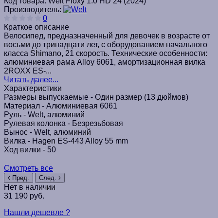
Код товара:
Welt Floxy 1.0 HD 24 (2024)
Производитель:
0
Краткое описание
Велосипед, предназначенный для девочек в возрасте от
восьми до тринадцати лет, с оборудованием начального
класса Shimano, 21 скорость. Технические особенности:
алюминиевая рама Alloy 6061, амортизационная вилка
2ROXX ES-...
Читать далее...
Характеристики
Размеры выпускаемые -
Один размер (13 дюймов)
Материал -
Алюминиевая 6061
Руль -
Welt, алюминий
Рулевая колонка -
Безрезьбовая
Вынос -
Welt, алюминий
Вилка -
Hagen ES-443 Alloy 55 mm
Ход вилки -
50
Смотреть все
Пред.
След.
Нет в наличии
31 190 руб.
Нашли дешевле ?