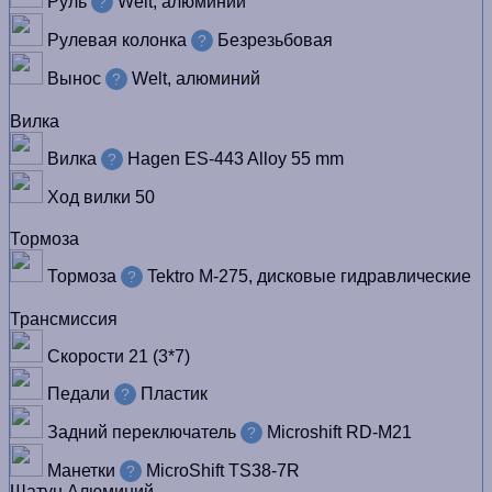
Руль
Welt, алюминий
?
Рулевая колонка
Безрезьбовая
?
Вынос
Welt, алюминий
?
Вилка
Вилка
Hagen ES-443 Alloy 55 mm
?
Ход вилки
50
Тормоза
Тормоза
Tektro M-275, дисковые гидравлические
?
Трансмиссия
Скорости
21 (3*7)
Педали
Пластик
?
Задний переключатель
Microshift RD-M21
?
Манетки
MicroShift TS38-7R
?
Шатун
Алюминий