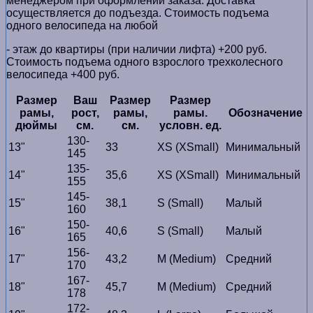
менеджером при оформлении заказа. Доставка
осуществляется до подъезда. Стоимость подъема
одного велосипеда на любой
- этаж до квартиры (при наличии лифта) +200 руб.
Стоимость подъема одного взрослого трехколесного
велосипеда +400 руб.
Размер
Ваш
Размер
Размер
рамы,
рост,
рамы,
рамы.
Обозначение
дюймы
см.
см.
условн. ед.
130-
13"
33
XS (XSmall)
Минимальный
145
135-
14"
35,6
XS (XSmall)
Минимальный
155
145-
15"
38,1
S (Small)
Малый
160
150-
16"
40,6
S (Small)
Малый
165
156-
17"
43,2
M (Medium)
Средний
170
167-
18"
45,7
M (Medium)
Средний
178
172-