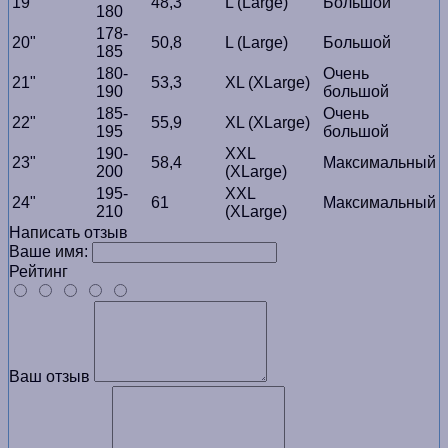
19"
48,3
L (Large)
Большой
180
178-
20"
50,8
L (Large)
Большой
185
180-
Очень
21"
53,3
XL (XLarge)
190
большой
185-
Очень
22"
55,9
XL (XLarge)
195
большой
190-
XXL
23"
58,4
Максимальный
200
(XLarge)
195-
XXL
24"
61
Максимальный
210
(XLarge)
Написать отзыв
Ваше имя:
Рейтинг
Ваш отзыв