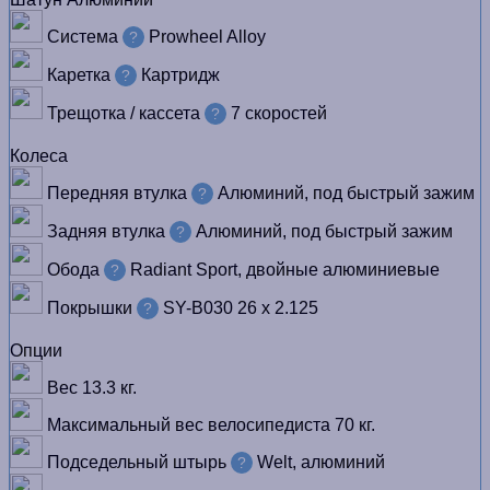
Система
Prowheel Alloy
?
Каретка
Картридж
?
Трещотка / кассета
7 скоростей
?
Колеса
Передняя втулка
Алюминий, под быстрый зажим
?
Задняя втулка
Алюминий, под быстрый зажим
?
Обода
Radiant Sport, двойные алюминиевые
?
Покрышки
SY-B030 26 х 2.125
?
Опции
Вес
13.3 кг.
Максимальный вес велосипедиста
70 кг.
Подседельный штырь
Welt, алюминий
?