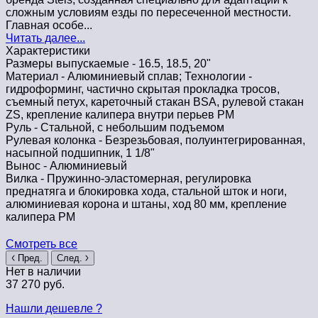
сложным условиям езды по пересеченной местности.
Главная особе...
Читать далее...
Характеристики
Размеры выпускаемые -
16.5, 18.5, 20ʺ
Материал -
Алюминиевый сплав; Технологии -
гидроформинг, частично скрытая прокладка тросов,
съемный петух, кареточный стакан BSA, рулевой стакан
ZS, крепление калипера внутри перьев PM
Руль -
Стальной, с небольшим подъемом
Рулевая колонка -
Безрезьбовая, полуинтегрированная,
насыпной подшипник, 1 1/8"
Вынос -
Алюминиевый
Вилка -
Пружинно-эластомерная, регулировка
преднатяга и блокировка хода, стальной шток и ноги,
алюминиевая корона и штаны, ход 80 мм, крепление
калипера PM
Смотреть все
Пред.
След.
Нет в наличии
37 270 руб.
Нашли дешевле ?