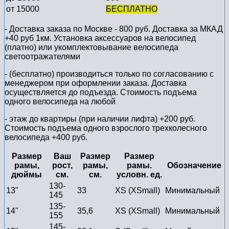
от 15000
БЕСПЛАТНО
- Доставка заказа по Москве - 800 руб. Доставка за МКАД
+40 руб 1км. Установка аксессуаров на велосипед
(платно) или укомплектовывание велосипеда
светоотражателями
- (бесплатно) производиться только по cогласованию с
менеджером при оформлении заказа. Доставка
осуществляется до подъезда. Стоимость подъема
одного велосипеда на любой
- этаж до квартиры (при наличии лифта) +200 руб.
Стоимость подъема одного взрослого трехколесного
велосипеда +400 руб.
Размер
Ваш
Размер
Размер
рамы,
рост,
рамы,
рамы.
Обозначение
дюймы
см.
см.
условн. ед.
130-
13"
33
XS (XSmall)
Минимальный
145
135-
14"
35,6
XS (XSmall)
Минимальный
155
145-