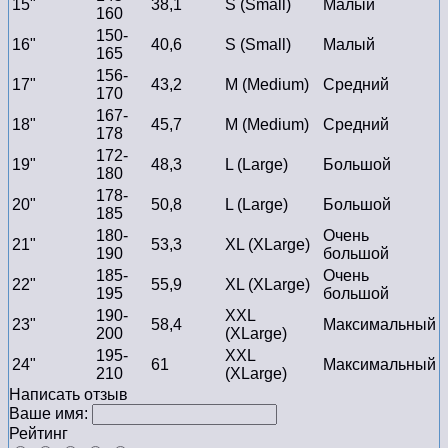
15"
38,1
S (Small)
Малый
160
150-
16"
40,6
S (Small)
Малый
165
156-
17"
43,2
M (Medium)
Средний
170
167-
18"
45,7
M (Medium)
Средний
178
172-
19"
48,3
L (Large)
Большой
180
178-
20"
50,8
L (Large)
Большой
185
180-
Очень
21"
53,3
XL (XLarge)
190
большой
185-
Очень
22"
55,9
XL (XLarge)
195
большой
190-
XXL
23"
58,4
Максимальный
200
(XLarge)
195-
XXL
24"
61
Максимальный
210
(XLarge)
Написать отзыв
Ваше имя:
Рейтинг