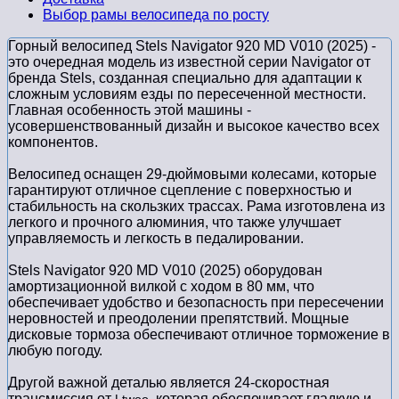
Выбор рамы велосипеда по росту
Горный велосипед Stels Navigator 920 MD V010 (2025) -
это очередная модель из известной серии Navigator от
бренда Stels, созданная специально для адаптации к
сложным условиям езды по пересеченной местности.
Главная особенность этой машины -
усовершенствованный дизайн и высокое качество всех
компонентов.
Велосипед оснащен 29-дюймовыми колесами, которые
гарантируют отличное сцепление с поверхностью и
стабильность на скользких трассах. Рама изготовлена из
легкого и прочного алюминия, что также улучшает
управляемость и легкость в педалировании.
Stels Navigator 920 MD V010 (2025) оборудован
амортизационной вилкой с ходом в 80 мм, что
обеспечивает удобство и безопасность при пересечении
неровностей и преодолении препятствий. Мощные
дисковые тормоза обеспечивают отличное торможение в
любую погоду.
Другой важной деталью является 24-скоростная
трансмиссия от
, которая обеспечивает гладкую и
Ltwoo