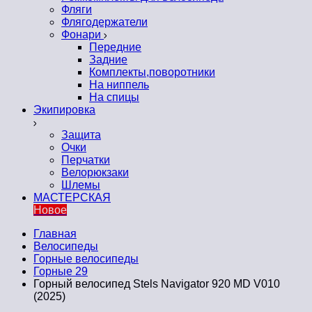
Фляги
Флягодержатели
Фонари
Передние
Задние
Комплекты,поворотники
На ниппель
На спицы
Экипировка
Защита
Очки
Перчатки
Велорюкзаки
Шлемы
МАСТЕРСКАЯ
Новое
Главная
Велосипеды
Горные велосипеды
Горные 29
Горный велосипед Stels Navigator 920 MD V010
(2025)