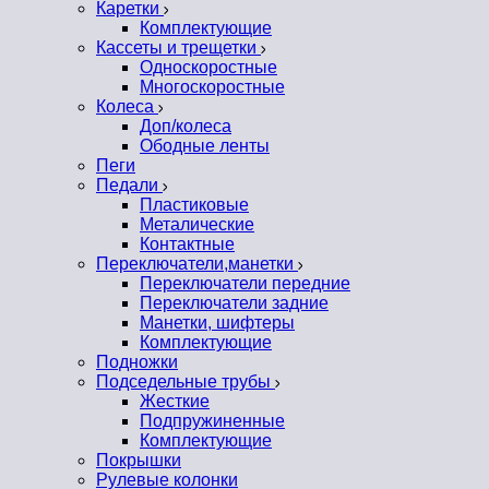
Каретки
Комплектующие
Кассеты и трещетки
Односкоростные
Многоскоростные
Колеса
Доп/колеса
Ободные ленты
Пеги
Педали
Пластиковые
Металические
Контактные
Переключатели,манетки
Переключатели передние
Переключатели задние
Манетки, шифтеры
Комплектующие
Подножки
Подседельные трубы
Жесткие
Подпружиненные
Комплектующие
Покрышки
Рулевые колонки