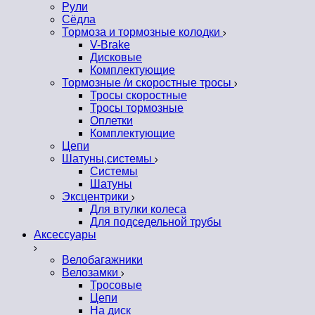
Рули
Сёдла
Тормоза и тормозные колодки
V-Brake
Дисковые
Комплектующие
Тормозные /и скоростные тросы
Тросы скоростные
Тросы тормозные
Оплетки
Комплектующие
Цепи
Шатуны,системы
Системы
Шатуны
Эксцентрики
Для втулки колеса
Для подседельной трубы
Аксессуары
Велобагажники
Велозамки
Тросовые
Цепи
На диск