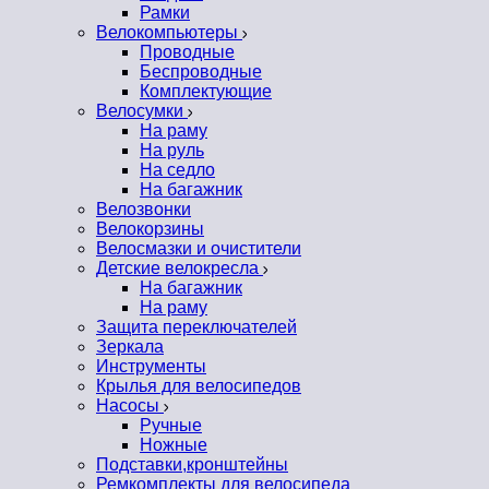
Рамки
Велокомпьютеры
Проводные
Беспроводные
Комплектующие
Велосумки
На раму
На руль
На седло
На багажник
Велозвонки
Велокорзины
Велосмазки и очистители
Детские велокресла
На багажник
На раму
Защита переключателей
Зеркала
Инструменты
Крылья для велосипедов
Насосы
Ручные
Ножные
Подставки,кронштейны
Ремкомплекты для велосипеда