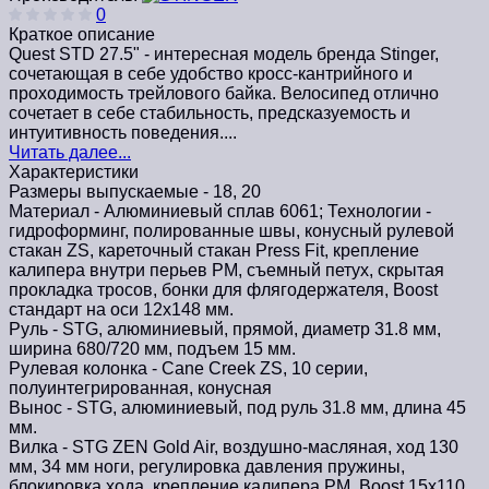
0
Краткое описание
Quest STD 27.5" - интересная модель бренда Stinger,
сочетающая в себе удобство кросс-кантрийного и
проходимость трейлового байка. Велосипед отлично
сочетает в себе стабильность, предсказуемость и
интуитивность поведения....
Читать далее...
Характеристики
Размеры выпускаемые -
18, 20
Материал -
Алюминиевый сплав 6061; Технологии -
гидроформинг, полированные швы, конусный рулевой
стакан ZS, кареточный стакан Press Fit, крепление
калипера внутри перьев PM, съемный петух, скрытая
прокладка тросов, бонки для флягодержателя, Boost
стандарт на оси 12х148 мм.
Руль -
STG, алюминиевый, прямой, диаметр 31.8 мм,
ширина 680/720 мм, подъем 15 мм.
Рулевая колонка -
Cane Creek ZS, 10 серии,
полуинтегрированная, конусная
Вынос -
STG, алюминиевый, под руль 31.8 мм, длина 45
мм.
Вилка -
STG ZEN Gold Air, воздушно-масляная, ход 130
мм, 34 мм ноги, регулировка давления пружины,
блокировка хода, крепление калипера PM, Boost 15х110