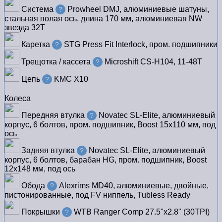
Система
Prowheel DMJ, алюминиевые шатуны,
?
стальная полая ось, длина 170 мм, алюминиевая NW
звезда 32Т
Каретка
STG Press Fit Interlock, пром. подшипники
?
Трещотка / кассета
Microshift CS-H104, 11-48T
?
Цепь
KMC X10
?
Колеса
Передняя втулка
Novatec SL-Elite, алюминиевый
?
корпус, 6 болтов, пром. подшипник, Boost 15х110 мм, под
ось
Задняя втулка
Novatec SL-Elite, алюминиевый
?
корпус, 6 болтов, барабан HG, пром. подшипник, Boost
12х148 мм, под ось
Обода
Alexrims MD40, алюминиевые, двойные,
?
пистонированные, под FV ниппель, Tubless Ready
Покрышки
WTB Ranger Comp 27.5"х2.8" (30TPI)
?