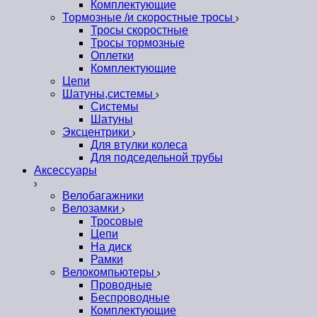
Комплектующие
Тормозные /и скоростные тросы
Тросы скоростные
Тросы тормозные
Оплетки
Комплектующие
Цепи
Шатуны,системы
Системы
Шатуны
Эксцентрики
Для втулки колеса
Для подседельной трубы
Аксессуары
Велобагажники
Велозамки
Тросовые
Цепи
На диск
Рамки
Велокомпьютеры
Проводные
Беспроводные
Комплектующие