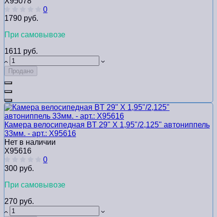
Х95078
0
1790 руб.
При самовывозе
1611 руб.
Продано
Камера велосипедная BT 29" Х 1,95"/2,125" автониппель
33мм. - арт.: Х95616
Нет в наличии
Х95616
0
300 руб.
При самовывозе
270 руб.