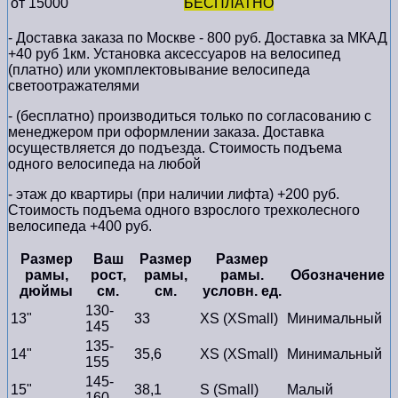
от 15000
БЕСПЛАТНО
- Доставка заказа по Москве - 800 руб. Доставка за МКАД
+40 руб 1км. Установка аксессуаров на велосипед
(платно) или укомплектовывание велосипеда
светоотражателями
- (бесплатно) производиться только по cогласованию с
менеджером при оформлении заказа. Доставка
осуществляется до подъезда. Стоимость подъема
одного велосипеда на любой
- этаж до квартиры (при наличии лифта) +200 руб.
Стоимость подъема одного взрослого трехколесного
велосипеда +400 руб.
Размер
Ваш
Размер
Размер
рамы,
рост,
рамы,
рамы.
Обозначение
дюймы
см.
см.
условн. ед.
130-
13"
33
XS (XSmall)
Минимальный
145
135-
14"
35,6
XS (XSmall)
Минимальный
155
145-
15"
38,1
S (Small)
Малый
160