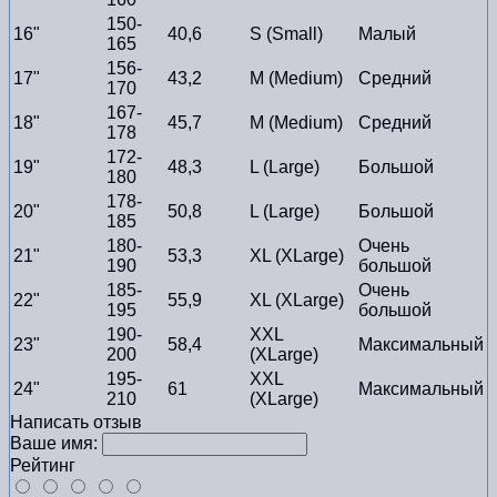
150-
16"
40,6
S (Small)
Малый
165
156-
17"
43,2
M (Medium)
Средний
170
167-
18"
45,7
M (Medium)
Средний
178
172-
19"
48,3
L (Large)
Большой
180
178-
20"
50,8
L (Large)
Большой
185
180-
Очень
21"
53,3
XL (XLarge)
190
большой
185-
Очень
22"
55,9
XL (XLarge)
195
большой
190-
XXL
23"
58,4
Максимальный
200
(XLarge)
195-
XXL
24"
61
Максимальный
210
(XLarge)
Написать отзыв
Ваше имя:
Рейтинг