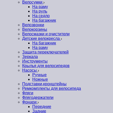
Велосумки
На раму
На руль
На седло
На багажник
Велозвонки
Велокорзины
Велосмазки и очистители
Детские велокресла
На багажник
На раму
Защита переключателей
Зеркала
Инструменты
Крылья для велосипедов
Насосы
Ручные
Ножные
Подставки,кронштейны
Ремкомплекты для велосипеда
Фляги
Флягодержатели
Фонари
Передние
Задние