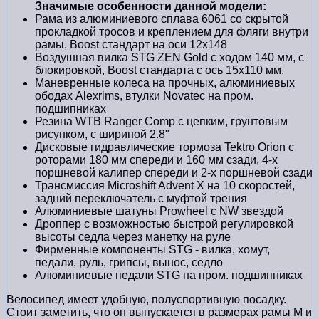
Значимые особенности данной модели:
Рама из алюминиевого сплава 6061 со скрытой
прокладкой тросов и креплением для фляги внутри
рамы, Boost стандарт на оси 12х148
Воздушная вилка STG ZEN Gold с ходом 140 мм, с
блокировкой, Boost стандарта с ось 15х110 мм.
Маневренные колеса на прочных, алюминиевых
ободах Alexrims, втулки Novatec на пром.
подшипниках
Резина WTB Ranger Comp с цепким, грунтовым
рисунком, с шириной 2.8"
Дисковые гидравлические тормоза Tektro Orion с
роторами 180 мм спереди и 160 мм сзади, 4-х
поршневой калипер спереди и 2-х поршневой сзади
Трансмиссия Microshift Advent X на 10 скоростей,
задний переключатель с муфтой трения
Алюминиевые шатуны Prowheel с NW звездой
Дроппер с возможностью быстрой регулировкой
высоты седла через манетку на руле
Фирменные компоненты STG - вилка, хомут,
педали, руль, грипсы, вынос, седло
Алюминиевые педали STG на пром. подшипниках
Велосипед имеет удобную, полуспортивную посадку.
Стоит заметить, что он выпускается в размерах рамы M и