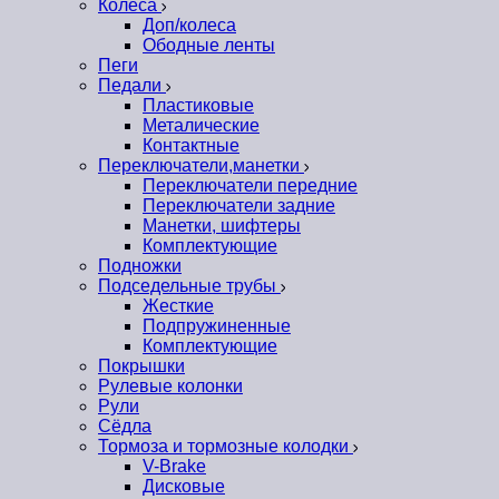
Колеса
Доп/колеса
Ободные ленты
Пеги
Педали
Пластиковые
Металические
Контактные
Переключатели,манетки
Переключатели передние
Переключатели задние
Манетки, шифтеры
Комплектующие
Подножки
Подседельные трубы
Жесткие
Подпружиненные
Комплектующие
Покрышки
Рулевые колонки
Рули
Сёдла
Тормоза и тормозные колодки
V-Brake
Дисковые