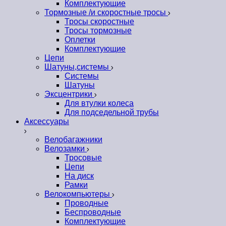
Комплектующие
Тормозные /и скоростные тросы
Тросы скоростные
Тросы тормозные
Оплетки
Комплектующие
Цепи
Шатуны,системы
Системы
Шатуны
Эксцентрики
Для втулки колеса
Для подседельной трубы
Аксессуары
Велобагажники
Велозамки
Тросовые
Цепи
На диск
Рамки
Велокомпьютеры
Проводные
Беспроводные
Комплектующие