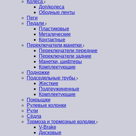
Колеса
Доп/колеса
Ободные ленты
Пеги
Педали
Пластиковые
Металические
Контактные
Переключатели,манетки
Переключатели передние
Переключатели задние
Манетки, шифтеры
Комплектующие
Подножки
Подседельные трубы
Жесткие
Подпружиненные
Комплектующие
Покрышки
Рулевые колонки
Рули
Сёдла
Тормоза и тормозные колодки
V-Brake
Дисковые