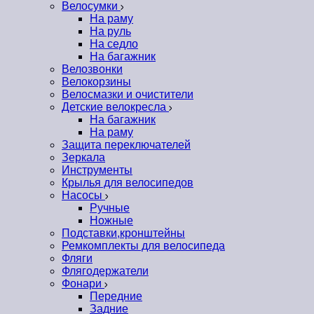
Велосумки
На раму
На руль
На седло
На багажник
Велозвонки
Велокорзины
Велосмазки и очистители
Детские велокресла
На багажник
На раму
Защита переключателей
Зеркала
Инструменты
Крылья для велосипедов
Насосы
Ручные
Ножные
Подставки,кронштейны
Ремкомплекты для велосипеда
Фляги
Флягодержатели
Фонари
Передние
Задние