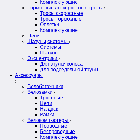
Комплектующие
Тормозные /и скоростные тросы
Тросы скоростные
Тросы тормозные
Оплетки
Комплектующие
Цепи
Шатуны,системы
Системы
Шатуны
Эксцентрики
Для втулки колеса
Для подседельной трубы
Аксессуары
Велобагажники
Велозамки
Тросовые
Цепи
На диск
Рамки
Велокомпьютеры
Проводные
Беспроводные
Комплектующие