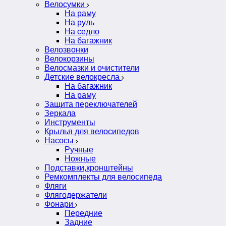
Велосумки
На раму
На руль
На седло
На багажник
Велозвонки
Велокорзины
Велосмазки и очистители
Детские велокресла
На багажник
На раму
Защита переключателей
Зеркала
Инструменты
Крылья для велосипедов
Насосы
Ручные
Ножные
Подставки,кронштейны
Ремкомплекты для велосипеда
Фляги
Флягодержатели
Фонари
Передние
Задние