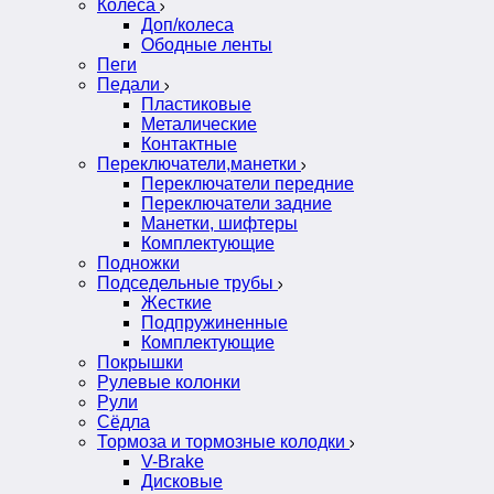
Колеса
Доп/колеса
Ободные ленты
Пеги
Педали
Пластиковые
Металические
Контактные
Переключатели,манетки
Переключатели передние
Переключатели задние
Манетки, шифтеры
Комплектующие
Подножки
Подседельные трубы
Жесткие
Подпружиненные
Комплектующие
Покрышки
Рулевые колонки
Рули
Сёдла
Тормоза и тормозные колодки
V-Brake
Дисковые