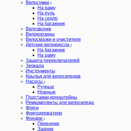
Велосумки
На раму
На руль
На седло
На багажник
Велозвонки
Велокорзины
Велосмазки и очистители
Детские велокресла
На багажник
На раму
Защита переключателей
Зеркала
Инструменты
Крылья для велосипедов
Насосы
Ручные
Ножные
Подставки,кронштейны
Ремкомплекты для велосипеда
Фляги
Флягодержатели
Фонари
Передние
Задние