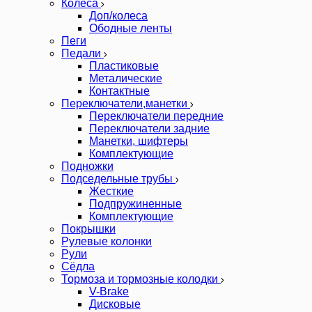
Колеса
Доп/колеса
Ободные ленты
Пеги
Педали
Пластиковые
Металические
Контактные
Переключатели,манетки
Переключатели передние
Переключатели задние
Манетки, шифтеры
Комплектующие
Подножки
Подседельные трубы
Жесткие
Подпружиненные
Комплектующие
Покрышки
Рулевые колонки
Рули
Сёдла
Тормоза и тормозные колодки
V-Brake
Дисковые