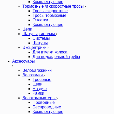
Комплектующие
Тормозные /и скоростные тросы
Тросы скоростные
Тросы тормозные
Оплетки
Комплектующие
Цепи
Шатуны,системы
Системы
Шатуны
Эксцентрики
Для втулки колеса
Для подседельной трубы
Аксессуары
Велобагажники
Велозамки
Тросовые
Цепи
На диск
Рамки
Велокомпьютеры
Проводные
Беспроводные
Комплектующие