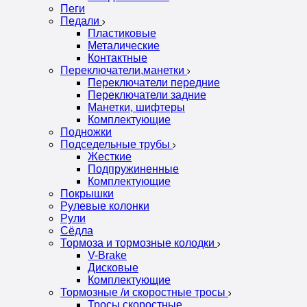
Пеги
Педали
Пластиковые
Металические
Контактные
Переключатели,манетки
Переключатели передние
Переключатели задние
Манетки, шифтеры
Комплектующие
Подножки
Подседельные трубы
Жесткие
Подпружиненные
Комплектующие
Покрышки
Рулевые колонки
Рули
Сёдла
Тормоза и тормозные колодки
V-Brake
Дисковые
Комплектующие
Тормозные /и скоростные тросы
Тросы скоростные