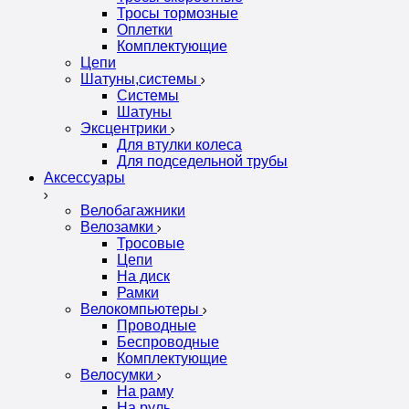
Тросы тормозные
Оплетки
Комплектующие
Цепи
Шатуны,системы
Системы
Шатуны
Эксцентрики
Для втулки колеса
Для подседельной трубы
Аксессуары
Велобагажники
Велозамки
Тросовые
Цепи
На диск
Рамки
Велокомпьютеры
Проводные
Беспроводные
Комплектующие
Велосумки
На раму
На руль