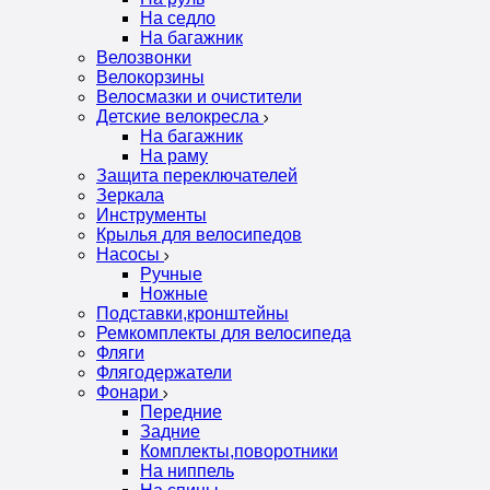
На седло
На багажник
Велозвонки
Велокорзины
Велосмазки и очистители
Детские велокресла
На багажник
На раму
Защита переключателей
Зеркала
Инструменты
Крылья для велосипедов
Насосы
Ручные
Ножные
Подставки,кронштейны
Ремкомплекты для велосипеда
Фляги
Флягодержатели
Фонари
Передние
Задние
Комплекты,поворотники
На ниппель