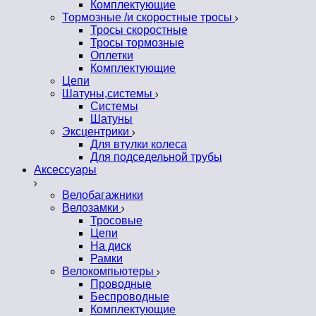
Комплектующие
Тормозные /и скоростные тросы
Тросы скоростные
Тросы тормозные
Оплетки
Комплектующие
Цепи
Шатуны,системы
Системы
Шатуны
Эксцентрики
Для втулки колеса
Для подседельной трубы
Аксессуары
Велобагажники
Велозамки
Тросовые
Цепи
На диск
Рамки
Велокомпьютеры
Проводные
Беспроводные
Комплектующие