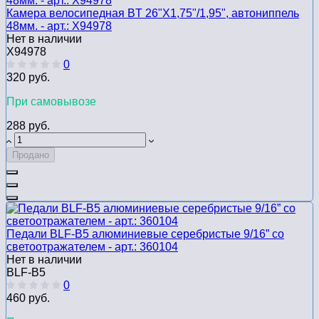
Камера велосипедная BT 26"Х1,75"/1,95", автониппель
48мм. - арт.: Х94978
Нет в наличии
Х94978
0
320 руб.
При самовывозе
288 руб.
Продано
Педали BLF-B5 алюминиевые серебристые 9/16” со
светоотражателем - арт.: 360104
Нет в наличии
BLF-B5
0
460 руб.