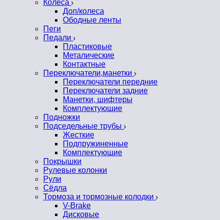
Колеса
Доп/колеса
Ободные ленты
Пеги
Педали
Пластиковые
Металические
Контактные
Переключатели,манетки
Переключатели передние
Переключатели задние
Манетки, шифтеры
Комплектующие
Подножки
Подседельные трубы
Жесткие
Подпружиненные
Комплектующие
Покрышки
Рулевые колонки
Рули
Сёдла
Тормоза и тормозные колодки
V-Brake
Дисковые