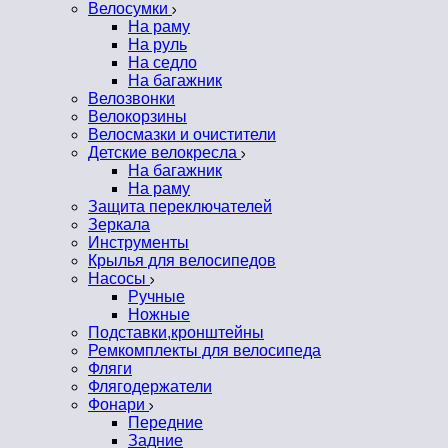
Велосумки
На раму
На руль
На седло
На багажник
Велозвонки
Велокорзины
Велосмазки и очистители
Детские велокресла
На багажник
На раму
Защита переключателей
Зеркала
Инструменты
Крылья для велосипедов
Насосы
Ручные
Ножные
Подставки,кронштейны
Ремкомплекты для велосипеда
Фляги
Флягодержатели
Фонари
Передние
Задние