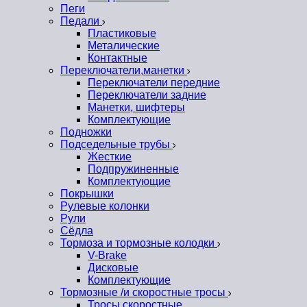
Пеги
Педали
Пластиковые
Металические
Контактные
Переключатели,манетки
Переключатели передние
Переключатели задние
Манетки, шифтеры
Комплектующие
Подножки
Подседельные трубы
Жесткие
Подпружиненные
Комплектующие
Покрышки
Рулевые колонки
Рули
Сёдла
Тормоза и тормозные колодки
V-Brake
Дисковые
Комплектующие
Тормозные /и скоростные тросы
Тросы скоростные