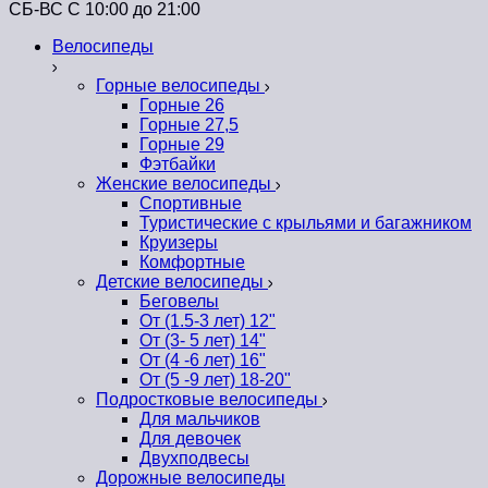
СБ-ВС С 10:00 до 21:00
Велосипеды
Горные велосипеды
Горные 26
Горные 27,5
Горные 29
Фэтбайки
Женские велосипеды
Спортивные
Туристические с крыльями и багажником
Круизеры
Комфортные
Детские велосипеды
Беговелы
От (1.5-3 лет) 12"
От (3- 5 лет) 14"
От (4 -6 лет) 16"
От (5 -9 лет) 18-20"
Подростковые велосипеды
Для мальчиков
Для девочек
Двухподвесы
Дорожные велосипеды