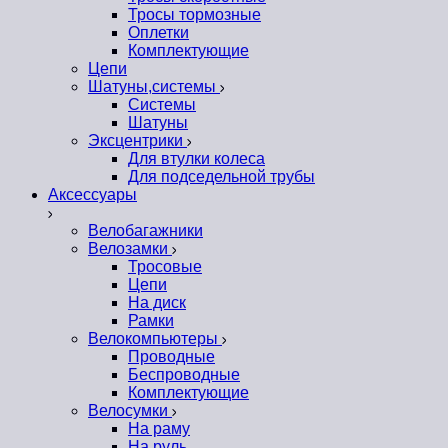
Тросы тормозные
Оплетки
Комплектующие
Цепи
Шатуны,системы
Системы
Шатуны
Эксцентрики
Для втулки колеса
Для подседельной трубы
Аксессуары
Велобагажники
Велозамки
Тросовые
Цепи
На диск
Рамки
Велокомпьютеры
Проводные
Беспроводные
Комплектующие
Велосумки
На раму
На руль