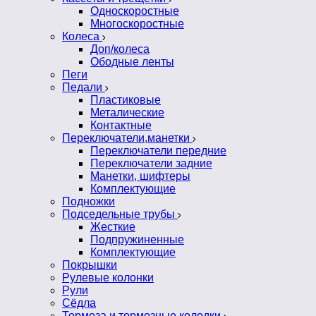
Односкоростные
Многоскоростные
Колеса
Доп/колеса
Ободные ленты
Пеги
Педали
Пластиковые
Металические
Контактные
Переключатели,манетки
Переключатели передние
Переключатели задние
Манетки, шифтеры
Комплектующие
Подножки
Подседельные трубы
Жесткие
Подпружиненные
Комплектующие
Покрышки
Рулевые колонки
Рули
Сёдла
Тормоза и тормозные колодки