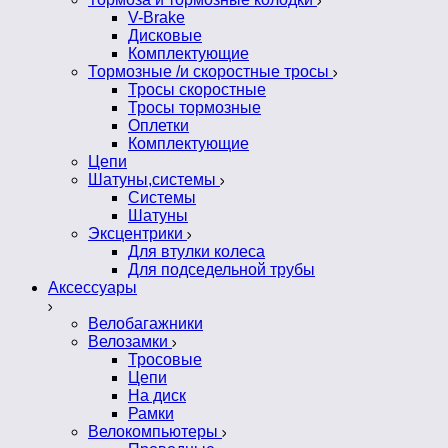
V-Brake
Дисковые
Комплектующие
Тормозные /и скоростные тросы
Тросы скоростные
Тросы тормозные
Оплетки
Комплектующие
Цепи
Шатуны,системы
Системы
Шатуны
Эксцентрики
Для втулки колеса
Для подседельной трубы
Аксессуары
Велобагажники
Велозамки
Тросовые
Цепи
На диск
Рамки
Велокомпьютеры