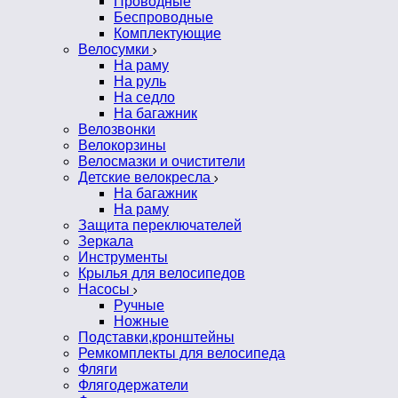
Проводные
Беспроводные
Комплектующие
Велосумки
На раму
На руль
На седло
На багажник
Велозвонки
Велокорзины
Велосмазки и очистители
Детские велокресла
На багажник
На раму
Защита переключателей
Зеркала
Инструменты
Крылья для велосипедов
Насосы
Ручные
Ножные
Подставки,кронштейны
Ремкомплекты для велосипеда
Фляги
Флягодержатели