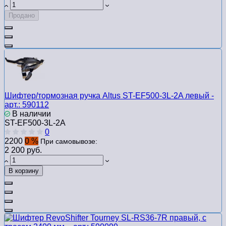
Продано
Шифтер/тормозная ручка Altus ST-EF500-3L-2A левый -
арт.: 590112
В наличии
ST-EF500-3L-2A
0
2200
0 %
При самовывозе:
2 200 руб.
В корзину