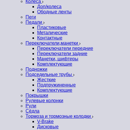
Колеса
Доп/колеса
Ободные ленты
Пеги
Педали
Пластиковые
Металические
Контактные
Переключатели,манетки
Переключатели передние
Переключатели задние
Манетки, шифтеры
Комплектующие
Подножки
Подседельные трубы
Жесткие
Подпружиненные
Комплектующие
Покрышки
Рулевые колонки
Рули
Сёдла
Тормоза и тормозные колодки
V-Brake
Дисковые