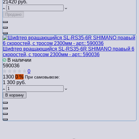
21420 руб.
Продано
Шифтер вращающийся SL-RS35-6R SHIMANO правый 6
скоростей, с тросом 2300мм - арт.: 590036
В наличии
590036
0
1300
0 %
При самовывозе:
1 300 руб.
В корзину