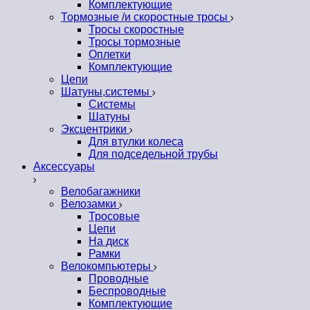
Комплектующие
Тормозные /и скоростные тросы
Тросы скоростные
Тросы тормозные
Оплетки
Комплектующие
Цепи
Шатуны,системы
Системы
Шатуны
Эксцентрики
Для втулки колеса
Для подседельной трубы
Аксессуары
Велобагажники
Велозамки
Тросовые
Цепи
На диск
Рамки
Велокомпьютеры
Проводные
Беспроводные
Комплектующие