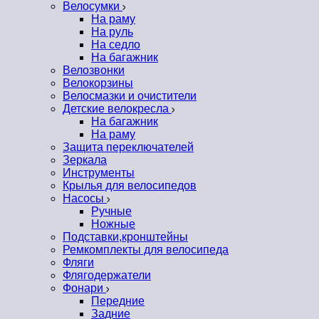
Велосумки
На раму
На руль
На седло
На багажник
Велозвонки
Велокорзины
Велосмазки и очистители
Детские велокресла
На багажник
На раму
Защита переключателей
Зеркала
Инструменты
Крылья для велосипедов
Насосы
Ручные
Ножные
Подставки,кронштейны
Ремкомплекты для велосипеда
Фляги
Флягодержатели
Фонари
Передние
Задние