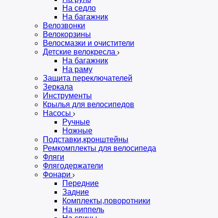
На седло
На багажник
Велозвонки
Велокорзины
Велосмазки и очистители
Детские велокресла
На багажник
На раму
Защита переключателей
Зеркала
Инструменты
Крылья для велосипедов
Насосы
Ручные
Ножные
Подставки,кронштейны
Ремкомплекты для велосипеда
Фляги
Флягодержатели
Фонари
Передние
Задние
Комплекты,поворотники
На ниппель