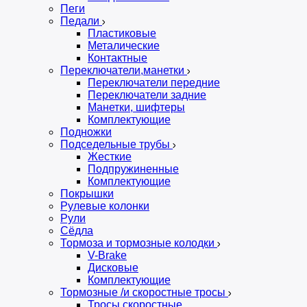
Пеги
Педали
Пластиковые
Металические
Контактные
Переключатели,манетки
Переключатели передние
Переключатели задние
Манетки, шифтеры
Комплектующие
Подножки
Подседельные трубы
Жесткие
Подпружиненные
Комплектующие
Покрышки
Рулевые колонки
Рули
Сёдла
Тормоза и тормозные колодки
V-Brake
Дисковые
Комплектующие
Тормозные /и скоростные тросы
Тросы скоростные