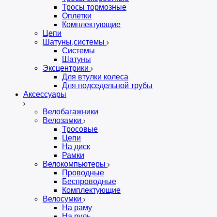
Тросы тормозные
Оплетки
Комплектующие
Цепи
Шатуны,системы
Системы
Шатуны
Эксцентрики
Для втулки колеса
Для подседельной трубы
Аксессуары
Велобагажники
Велозамки
Тросовые
Цепи
На диск
Рамки
Велокомпьютеры
Проводные
Беспроводные
Комплектующие
Велосумки
На раму
На руль