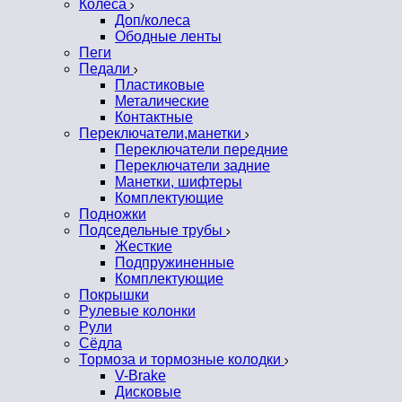
Колеса
Доп/колеса
Ободные ленты
Пеги
Педали
Пластиковые
Металические
Контактные
Переключатели,манетки
Переключатели передние
Переключатели задние
Манетки, шифтеры
Комплектующие
Подножки
Подседельные трубы
Жесткие
Подпружиненные
Комплектующие
Покрышки
Рулевые колонки
Рули
Сёдла
Тормоза и тормозные колодки
V-Brake
Дисковые