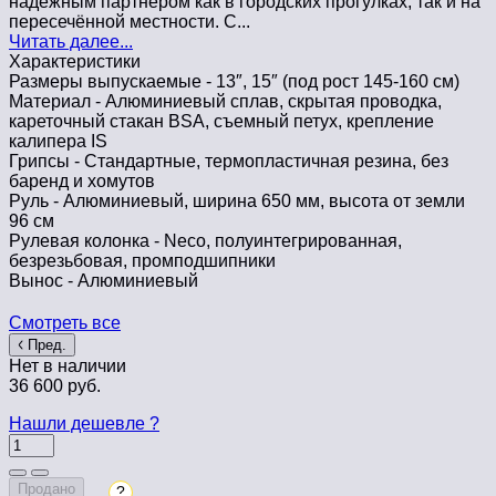
надёжным партнёром как в городских прогулках, так и на
пересечённой местности. С...
Читать далее...
Характеристики
Размеры выпускаемые -
13″, 15″ (под рост 145-160 см)
Материал -
Алюминиевый сплав, скрытая проводка,
кареточный стакан BSA, съемный петух, крепление
калипера IS
Грипсы -
Стандартные, термопластичная резина, без
баренд и хомутов
Руль -
Алюминиевый, ширина 650 мм, высота от земли
96 см
Рулевая колонка -
Neco, полуинтегрированная,
безрезьбовая, промподшипники
Вынос -
Алюминиевый
Смотреть все
Пред.
Нет в наличии
36 600 руб.
Нашли дешевле ?
Продано
?