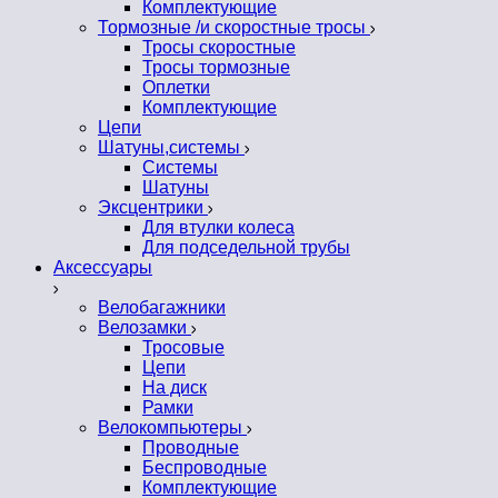
Комплектующие
Тормозные /и скоростные тросы
Тросы скоростные
Тросы тормозные
Оплетки
Комплектующие
Цепи
Шатуны,системы
Системы
Шатуны
Эксцентрики
Для втулки колеса
Для подседельной трубы
Аксессуары
Велобагажники
Велозамки
Тросовые
Цепи
На диск
Рамки
Велокомпьютеры
Проводные
Беспроводные
Комплектующие