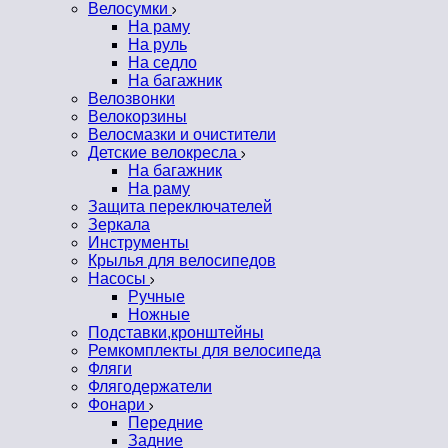
Велосумки
На раму
На руль
На седло
На багажник
Велозвонки
Велокорзины
Велосмазки и очистители
Детские велокресла
На багажник
На раму
Защита переключателей
Зеркала
Инструменты
Крылья для велосипедов
Насосы
Ручные
Ножные
Подставки,кронштейны
Ремкомплекты для велосипеда
Фляги
Флягодержатели
Фонари
Передние
Задние