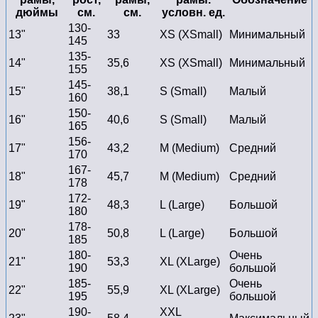
дюймы
см.
см.
условн. ед.
130-
13"
33
XS (XSmall)
Минимальный
145
135-
14"
35,6
XS (XSmall)
Минимальный
155
145-
15"
38,1
S (Small)
Малый
160
150-
16"
40,6
S (Small)
Малый
165
156-
17"
43,2
M (Medium)
Средний
170
167-
18"
45,7
M (Medium)
Средний
178
172-
19"
48,3
L (Large)
Большой
180
178-
20"
50,8
L (Large)
Большой
185
180-
Очень
21"
53,3
XL (XLarge)
190
большой
185-
Очень
22"
55,9
XL (XLarge)
195
большой
190-
XXL