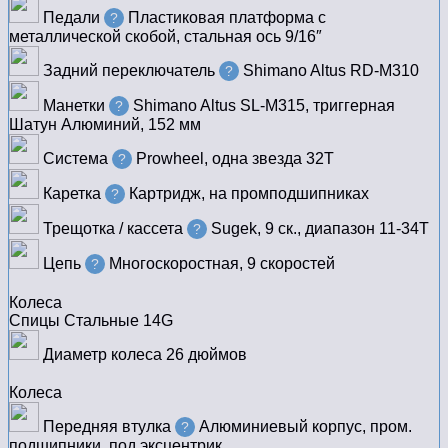
Педали
Пластиковая платформа с
?
металлической скобой, стальная ось 9/16″
Задний переключатель
Shimano Altus RD-M310
?
Манетки
Shimano Altus SL-M315, триггерная
?
Шатун
Алюминий, 152 мм
Система
Prowheel, одна звезда 32T
?
Каретка
Картридж, на промподшипниках
?
Трещотка / кассета
Sugek, 9 ск., диапазон 11-34T
?
Цепь
Многоскоростная, 9 скоростей
?
Колеса
Спицы
Стальные 14G
Диаметр колеса
26 дюймов
Колеса
Передняя втулка
Алюминиевый корпус, пром.
?
подшипники, под эксцентрик