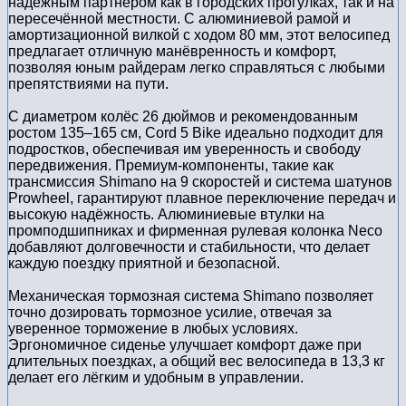
надёжным партнёром как в городских прогулках, так и на
пересечённой местности. С алюминиевой рамой и
амортизационной вилкой с ходом 80 мм, этот велосипед
предлагает отличную манёвренность и комфорт,
позволяя юным райдерам легко справляться с любыми
препятствиями на пути.
С диаметром колёс 26 дюймов и рекомендованным
ростом 135–165 см, Cord 5 Bike идеально подходит для
подростков, обеспечивая им уверенность и свободу
передвижения. Премиум-компоненты, такие как
трансмиссия Shimano на 9 скоростей и система шатунов
Prowheel, гарантируют плавное переключение передач и
высокую надёжность. Алюминиевые втулки на
промподшипниках и фирменная рулевая колонка Neco
добавляют долговечности и стабильности, что делает
каждую поездку приятной и безопасной.
Механическая тормозная система Shimano позволяет
точно дозировать тормозное усилие, отвечая за
уверенное торможение в любых условиях.
Эргономичное сиденье улучшает комфорт даже при
длительных поездках, а общий вес велосипеда в 13,3 кг
делает его лёгким и удобным в управлении.