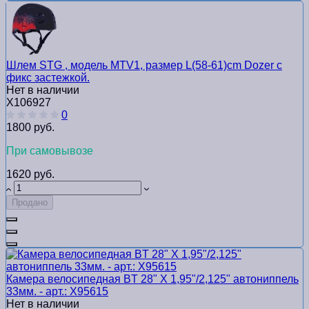
Шлем STG , модель MTV1, размер L(58-61)cm Dozer с
фикс застежкой.
Нет в наличии
Х106927
0
1800 руб.
При самовывозе
1620 руб.
Продано
Камера велосипедная BT 28" Х 1,95"/2,125" автониппель
33мм. - арт.: Х95615
Нет в наличии