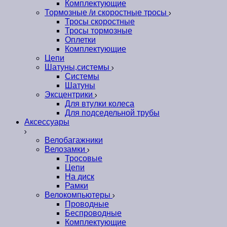
Комплектующие
Тормозные /и скоростные тросы
Тросы скоростные
Тросы тормозные
Оплетки
Комплектующие
Цепи
Шатуны,системы
Системы
Шатуны
Эксцентрики
Для втулки колеса
Для подседельной трубы
Аксессуары
Велобагажники
Велозамки
Тросовые
Цепи
На диск
Рамки
Велокомпьютеры
Проводные
Беспроводные
Комплектующие