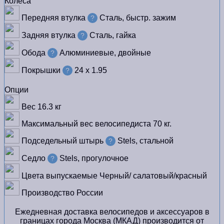
Колеса
Передняя втулка
Сталь, быстр. зажим
?
Задняя втулка
Сталь, гайка
?
Обода
Алюминиевые, двойные
?
Покрышки
24 x 1.95
?
Опции
Вес
16.3 кг
Максимальный вес велосипедиста
70 кг.
Подседельный штырь
Stels, стальной
?
Седло
Stels, прогулочное
?
Цвета выпускаемые
Черный/ салатовый/красный
Производство
России
Ежедневная доставка велосипедов и аксессуаров в
границах города Москва (МКАД) производится от