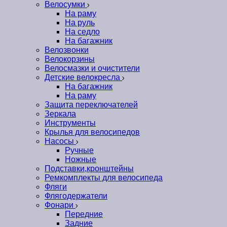
Велосумки
На раму
На руль
На седло
На багажник
Велозвонки
Велокорзины
Велосмазки и очистители
Детские велокресла
На багажник
На раму
Защита переключателей
Зеркала
Инструменты
Крылья для велосипедов
Насосы
Ручные
Ножные
Подставки,кронштейны
Ремкомплекты для велосипеда
Фляги
Флягодержатели
Фонари
Передние
Задние