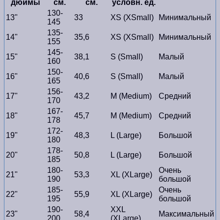
дюймы
см.
см.
условн. ед.
130-
13"
33
XS (XSmall)
Минимальный
145
135-
14"
35,6
XS (XSmall)
Минимальный
155
145-
15"
38,1
S (Small)
Малый
160
150-
16"
40,6
S (Small)
Малый
165
156-
17"
43,2
M (Medium)
Средний
170
167-
18"
45,7
M (Medium)
Средний
178
172-
19"
48,3
L (Large)
Большой
180
178-
20"
50,8
L (Large)
Большой
185
180-
Очень
21"
53,3
XL (XLarge)
190
большой
185-
Очень
22"
55,9
XL (XLarge)
195
большой
190-
XXL
23"
58,4
Максимальный
200
(XLarge)