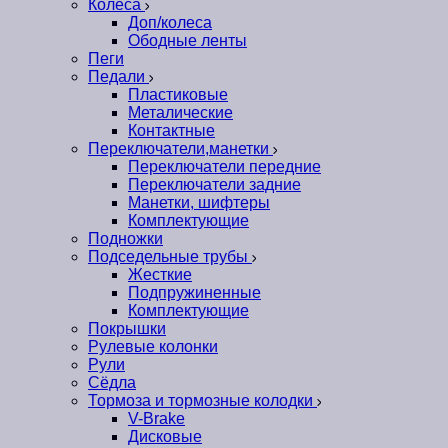
Колеса
Доп/колеса
Ободные ленты
Пеги
Педали
Пластиковые
Металические
Контактные
Переключатели,манетки
Переключатели передние
Переключатели задние
Манетки, шифтеры
Комплектующие
Подножки
Подседельные трубы
Жесткие
Подпружиненные
Комплектующие
Покрышки
Рулевые колонки
Рули
Сёдла
Тормоза и тормозные колодки
V-Brake
Дисковые