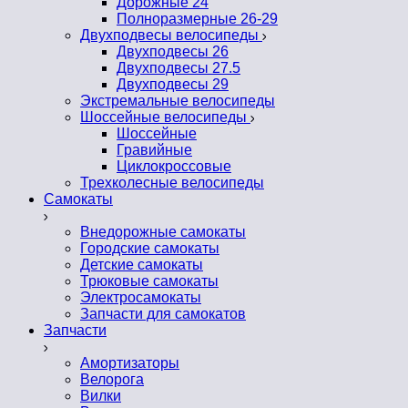
Дорожные 24
Полноразмерные 26-29
Двухподвесы велосипеды
Двухподвесы 26
Двухподвесы 27.5
Двухподвесы 29
Экстремальные велосипеды
Шоссейные велосипеды
Шоссейные
Гравийные
Циклокроссовые
Трехколесные велосипеды
Самокаты
Внедорожные самокаты
Городские самокаты
Детские самокаты
Трюковые самокаты
Электросамокаты
Запчасти для самокатов
Запчасти
Амортизаторы
Велорога
Вилки