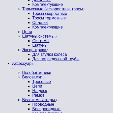
Комплектующие
Тормозные /и скоростные тросы
Тросы скоростные
Тросы тормозные
Оплетки
Комплектующие
Цепи
Шатуны,системы
Системы
Шатуны
Эксцентрики
Для втулки колеса
Для подседельной трубы
Аксессуары
Велобагажники
Велозамки
Тросовые
Цепи
На диск
Рамки
Велокомпьютеры
Проводные
Беспроводные