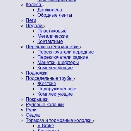
Колеса
Доп/колеса
Ободные ленты
Пеги
Педали
Пластиковые
Металические
Контактные
Переключатели,манетки
Переключатели передние
Переключатели задние
Манетки, шифтеры
Комплектующие
Подножки
Подседельные трубы
Жесткие
Подпружиненные
Комплектующие
Покрышки
Рулевые колонки
Рули
Сёдла
Тормоза и тормозные колодки
V-Brake
Дисковые