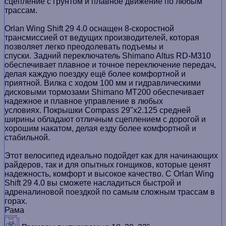
сцепление с грунтом и плавное движение по любым
трассам.
Orlan Wing Shift 29 4.0 оснащен 8-скоростной
трансмиссией от ведущих производителей, которая
позволяет легко преодолевать подъемы и
спуски. Задний переключатель Shimano Altus RD-M310
обеспечивает плавное и точное переключение передач,
делая каждую поездку ещё более комфортной и
приятной. Вилка с ходом 100 мм и гидравлическими
дисковыми тормозами Shimano MT200 обеспечивает
надежное и плавное управление в любых
условиях. Покрышки Compass 29"х2.125 средней
ширины обладают отличным сцеплением с дорогой и
хорошим накатом, делая езду более комфортной и
стабильной.
Этот велосипед идеально подойдет как для начинающих
райдеров, так и для опытных гонщиков, которые ценят
надежность, комфорт и высокое качество. С Orlan Wing
Shift 29 4.0 вы сможете насладиться быстрой и
адреналиновой поездкой по самым сложным трассам в
горах.
Рама