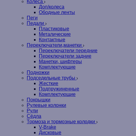
Колеса
Доп/колеса
Ободные ленты
Пеги
Педали
Пластиковые
Металические
Контактные
Переключатели,манетки
Переключатели передние
Переключатели задние
Манетки, шифтеры
Комплектующие
Подножки
Подседельные трубы
Жесткие
Подпружиненные
Комплектующие
Покрышки
Рулевые колонки
Рули
Сёдла
Тормоза и тормозные колодки
V-Brake
Дисковые