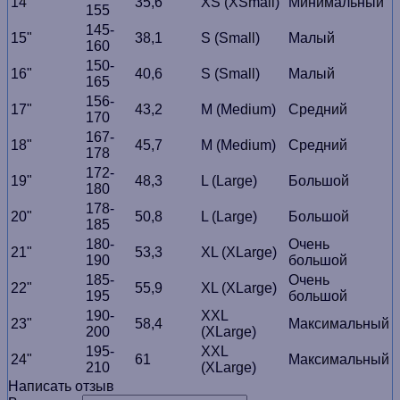
14"
35,6
XS (XSmall)
Минимальный
155
145-
15"
38,1
S (Small)
Малый
160
150-
16"
40,6
S (Small)
Малый
165
156-
17"
43,2
M (Medium)
Средний
170
167-
18"
45,7
M (Medium)
Средний
178
172-
19"
48,3
L (Large)
Большой
180
178-
20"
50,8
L (Large)
Большой
185
180-
Очень
21"
53,3
XL (XLarge)
190
большой
185-
Очень
22"
55,9
XL (XLarge)
195
большой
190-
XXL
23"
58,4
Максимальный
200
(XLarge)
195-
XXL
24"
61
Максимальный
210
(XLarge)
Написать отзыв