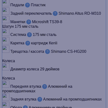
Педали
Пластик
?
Задний переключатель
Shimano Altus RD-M310
?
Манетки
Microshift TS39-8
?
Шатун
175 мм сталь
Система
175 мм сталь
?
Каретка
картридж Кenli
?
Трещотка / кассета
Shimano CS-HG200
?
Колеса
Диаметр колеса
29 дюймов
Колеса
Передняя втулка
Алюминий на
?
промподшипниках
Задняя втулка
Алюминий на промподшипниках
?
Обода
Алюминиевые двойные
?