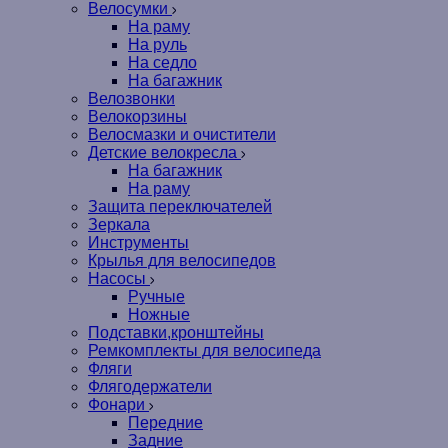
Велосумки
На раму
На руль
На седло
На багажник
Велозвонки
Велокорзины
Велосмазки и очистители
Детские велокресла
На багажник
На раму
Защита переключателей
Зеркала
Инструменты
Крылья для велосипедов
Насосы
Ручные
Ножные
Подставки,кронштейны
Ремкомплекты для велосипеда
Фляги
Флягодержатели
Фонари
Передние
Задние