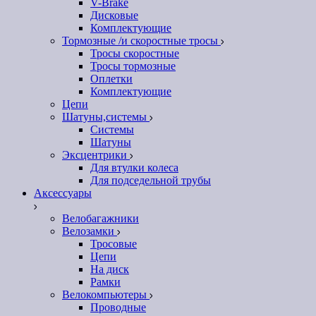
V-Brake
Дисковые
Комплектующие
Тормозные /и скоростные тросы
Тросы скоростные
Тросы тормозные
Оплетки
Комплектующие
Цепи
Шатуны,системы
Системы
Шатуны
Эксцентрики
Для втулки колеса
Для подседельной трубы
Аксессуары
Велобагажники
Велозамки
Тросовые
Цепи
На диск
Рамки
Велокомпьютеры
Проводные