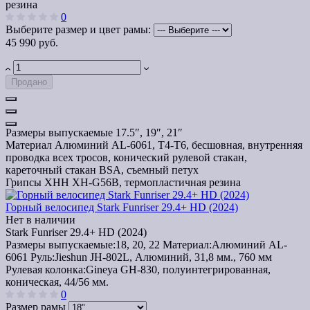
резина
0
Выберите размер и цвет рамы:
45 990 руб.
Продано
Размеры выпускаемые
17.5″, 19″, 21″
Материал
Алюминий AL-6061, T4-T6, бесшовная, внутренняя
проводка всех тросов, конический рулевой стакан,
кареточный стакан BSA, съемный петух
Грипсы
XHH XH-G56B, термопластичная резина
Горный велосипед Stark Funriser 29.4+ HD (2024)
Нет в наличии
Stark Funriser 29.4+ HD (2024)
Размеры выпускаемые:
18, 20, 22
Материал:
Алюминий AL-
6061
Руль:
Jieshun JH-802L, Алюминий, 31,8 мм., 760 мм
Рулевая колонка:
Gineya GH-830, полуинтегрированная,
коническая, 44/56 мм.
0
Размер рамы