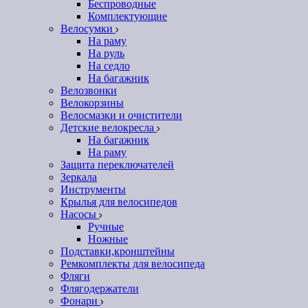
Беспроводные
Комплектующие
Велосумки
На раму
На руль
На седло
На багажник
Велозвонки
Велокорзины
Велосмазки и очистители
Детские велокресла
На багажник
На раму
Защита переключателей
Зеркала
Инструменты
Крылья для велосипедов
Насосы
Ручные
Ножные
Подставки,кронштейны
Ремкомплекты для велосипеда
Фляги
Флягодержатели
Фонари