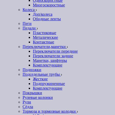
Односкоростные
Многоскоростные
Колеса
Доп/колеса
Ободные ленты
Пеги
Педали
Пластиковые
Металические
Контактные
Переключатели,манетки
Переключатели передние
Переключатели задние
Манетки, шифтеры
Комплектующие
Подножки
Подседельные трубы
Жесткие
Подпружиненные
Комплектующие
Покрышки
Рулевые колонки
Рули
Сёдла
Тормоза и тормозные колодки