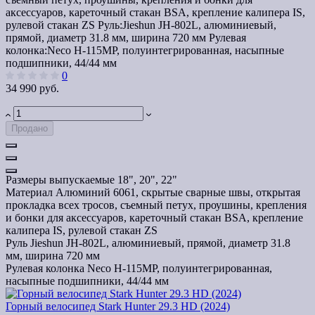
аксессуаров, кареточный стакан BSA, крепление калипера IS,
рулевой стакан ZS
Руль:
Jieshun JH-802L, алюминиевый,
прямой, диаметр 31.8 мм, ширина 720 мм
Рулевая
колонка:
Neco H-115MP, полуинтегрированная, насыпные
подшипники, 44/44 мм
0
34 990 руб.
Продано
Размеры выпускаемые
18", 20", 22"
Материал
Алюминий 6061, скрытые сварные швы, открытая
прокладка всех тросов, съемный петух, проушины, крепления
и бонки для аксессуаров, кареточный стакан BSA, крепление
калипера IS, рулевой стакан ZS
Руль
Jieshun JH-802L, алюминиевый, прямой, диаметр 31.8
мм, ширина 720 мм
Рулевая колонка
Neco H-115MP, полуинтегрированная,
насыпные подшипники, 44/44 мм
Горный велосипед Stark Hunter 29.3 HD (2024)