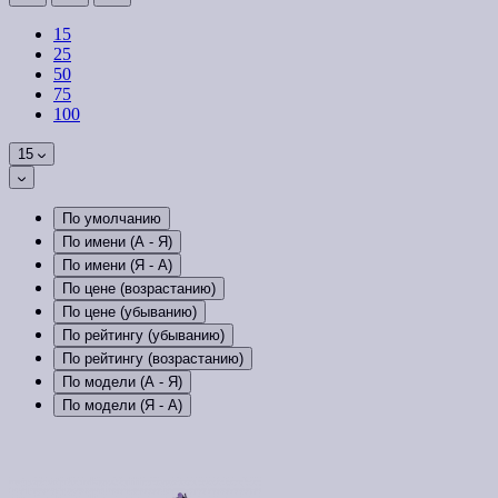
15
25
50
75
100
15
По умолчанию
По имени (A - Я)
По имени (Я - A)
По цене (возрастанию)
По цене (убыванию)
По рейтингу (убыванию)
По рейтингу (возрастанию)
По модели (A - Я)
По модели (Я - A)