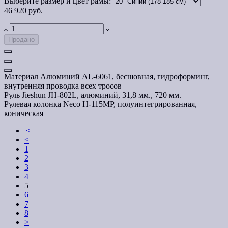
Выберите размер и цвет рамы:
46 920 руб.
Продано
Материал
Алюминий AL-6061, бесшовная, гидроформинг,
внутренняя проводка всех тросов
Руль
Jieshun JH-802L, алюминий, 31,8 мм., 720 мм.
Рулевая колонка
Neco H-115MP, полуинтегрированная,
коническая
|<
<
1
2
3
4
5
6
7
8
>