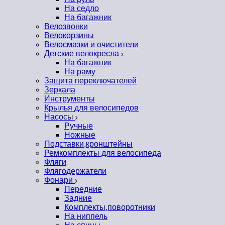
На седло
На багажник
Велозвонки
Велокорзины
Велосмазки и очистители
Детские велокресла
На багажник
На раму
Защита переключателей
Зеркала
Инструменты
Крылья для велосипедов
Насосы
Ручные
Ножные
Подставки,кронштейны
Ремкомплекты для велосипеда
Фляги
Флягодержатели
Фонари
Передние
Задние
Комплекты,поворотники
На ниппель