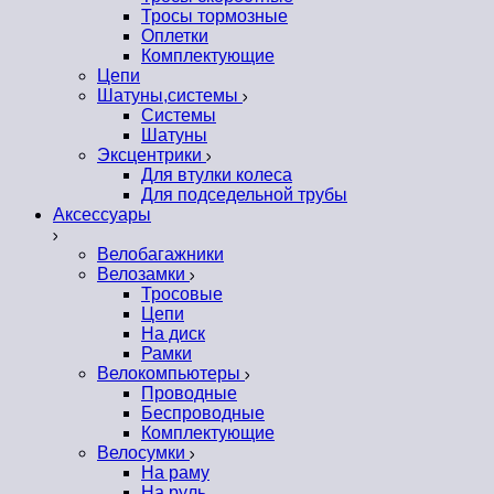
Тросы тормозные
Оплетки
Комплектующие
Цепи
Шатуны,системы
Системы
Шатуны
Эксцентрики
Для втулки колеса
Для подседельной трубы
Аксессуары
Велобагажники
Велозамки
Тросовые
Цепи
На диск
Рамки
Велокомпьютеры
Проводные
Беспроводные
Комплектующие
Велосумки
На раму
На руль