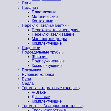
Пеги
Педали
Пластиковые
Металические
Контактные
Переключатели,манетки
Переключатели передние
Переключатели задние
Манетки, шифтеры
Комплектующие
Подножки
Подседельные трубы
Жесткие
Подпружиненные
Комплектующие
Покрышки
Рулевые колонки
Рули
Сёдла
Тормоза и тормозные колодки
V-Brake
Дисковые
Комплектующие
Тормозные /и скоростные тросы
Тросы скоростные