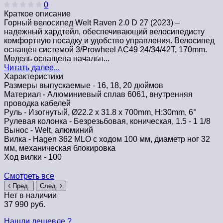
0
Краткое описание
Горный велосипед Welt Raven 2.0 D 27 (2023) –
надежный хардтейл, обеспечивающий велосипедисту
комфортную посадку и удобство управления. Велосипед
оснащён системой 3/Prowheel AC49 24/34/42T, 170mm.
Модель оснащена начальн...
Читать далее...
Характеристики
Размеры выпускаемые -
16, 18, 20 дюймов
Материал -
Алюминиевый сплав 6061, внутренняя
проводка кабелей
Руль -
Изогнутый, Ø22.2 х 31.8 х 700mm, H:30mm, 6°
Рулевая колонка -
Безрезьбовая, коническая, 1.5 - 1 1/8
Вынос -
Welt, алюминий
Вилка -
Hagen 362 MLO с ходом 100 мм, диаметр ног 32
мм, механическая блокировка
Ход вилки -
100
Смотреть все
Пред.
След.
Нет в наличии
37 990 руб.
Нашли дешевле ?