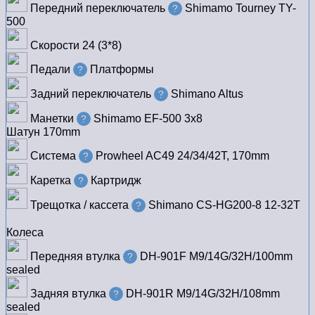
Передний переключатель
Shimamo Tourney TY-
?
500
Скорости
24 (3*8)
Педали
Платформы
?
Задний переключатель
Shimano Altus
?
Манетки
Shimamo EF-500 3x8
?
Шатун
170mm
Система
Prowheel AC49 24/34/42T, 170mm
?
Каретка
Картридж
?
Трещотка / кассета
Shimano CS-HG200-8 12-32T
?
Колеса
Передняя втулка
DH-901F M9/14G/32H/100mm
?
sealed
Задняя втулка
DH-901R M9/14G/32H/108mm
?
sealed