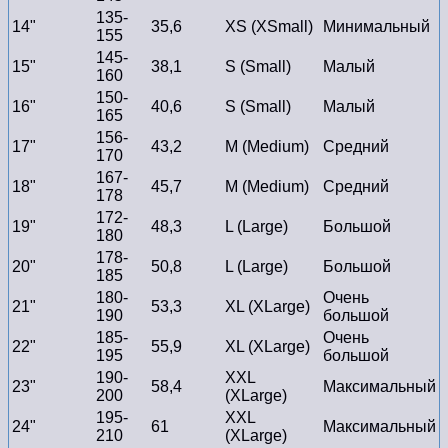
135-
14"
35,6
XS (XSmall)
Минимальный
155
145-
15"
38,1
S (Small)
Малый
160
150-
16"
40,6
S (Small)
Малый
165
156-
17"
43,2
M (Medium)
Средний
170
167-
18"
45,7
M (Medium)
Средний
178
172-
19"
48,3
L (Large)
Большой
180
178-
20"
50,8
L (Large)
Большой
185
180-
Очень
21"
53,3
XL (XLarge)
190
большой
185-
Очень
22"
55,9
XL (XLarge)
195
большой
190-
XXL
23"
58,4
Максимальный
200
(XLarge)
195-
XXL
24"
61
Максимальный
210
(XLarge)