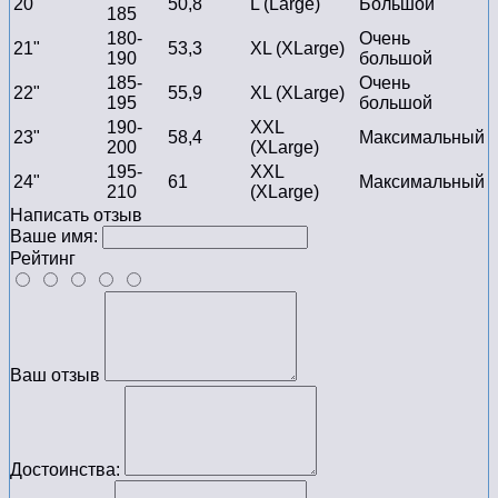
20"
50,8
L (Large)
Большой
185
180-
Очень
21"
53,3
XL (XLarge)
190
большой
185-
Очень
22"
55,9
XL (XLarge)
195
большой
190-
XXL
23"
58,4
Максимальный
200
(XLarge)
195-
XXL
24"
61
Максимальный
210
(XLarge)
Написать отзыв
Ваше имя:
Рейтинг
Ваш отзыв
Достоинства: