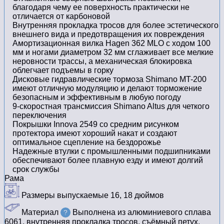
благодаря чему ее поверхность практически не
отличается от карбоновой
Внутренняя прокладка тросов для более эстетического
внешнего вида и предотвращения их повреждения
Амортизационная вилка Hagen 362 MLO с ходом 100
мм и ногами диаметром 32 мм сглаживает все мелкие
неровности трассы, а механическая блокировка
облегчает подъемы в горку
Дисковые гидравлические тормоза Shimano MT-200
имеют отличную модуляцию и делают торможение
безопасным и эффективным в любую погоду
9-скоростная трансмиссия Shimano Altus для четкого
переключения
Покрышки Innova 2549 cо средним рисунком
протектора имеют хороший накат и создают
оптимальное сцепление на бездорожье
Надежные втулки с промышленными подшипниками
обеспечивают более плавную езду и имеют долгий
срок службы
Рама
Размеры выпускаемые
16, 18 дюймов
Материал
Выполнена из алюминиевого сплава
?
6061, внутренняя прокладка тросов, съёмный петух,