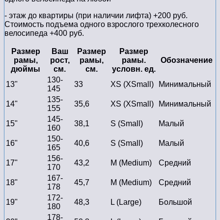
- этаж до квартиры (при наличии лифта) +200 руб.
Стоимость подъема одного взрослого трехколесного
велосипеда +400 руб.
Размер
Ваш
Размер
Размер
рамы,
рост,
рамы,
рамы.
Обозначение
дюймы
см.
см.
условн. ед.
130-
13"
33
XS (XSmall)
Минимальный
145
135-
14"
35,6
XS (XSmall)
Минимальный
155
145-
15"
38,1
S (Small)
Малый
160
150-
16"
40,6
S (Small)
Малый
165
156-
17"
43,2
M (Medium)
Средний
170
167-
18"
45,7
M (Medium)
Средний
178
172-
19"
48,3
L (Large)
Большой
180
178-