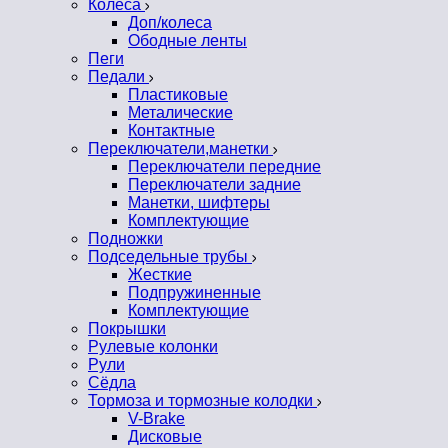
Колеса
Доп/колеса
Ободные ленты
Пеги
Педали
Пластиковые
Металические
Контактные
Переключатели,манетки
Переключатели передние
Переключатели задние
Манетки, шифтеры
Комплектующие
Подножки
Подседельные трубы
Жесткие
Подпружиненные
Комплектующие
Покрышки
Рулевые колонки
Рули
Сёдла
Тормоза и тормозные колодки
V-Brake
Дисковые