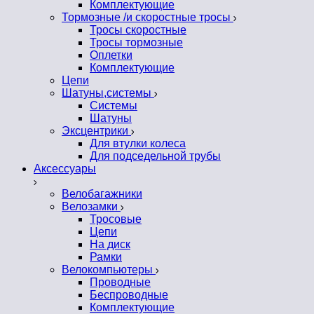
Комплектующие
Тормозные /и скоростные тросы
Тросы скоростные
Тросы тормозные
Оплетки
Комплектующие
Цепи
Шатуны,системы
Системы
Шатуны
Эксцентрики
Для втулки колеса
Для подседельной трубы
Аксессуары
Велобагажники
Велозамки
Тросовые
Цепи
На диск
Рамки
Велокомпьютеры
Проводные
Беспроводные
Комплектующие