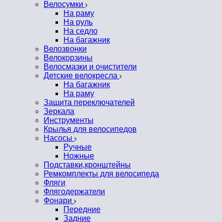
Велосумки
На раму
На руль
На седло
На багажник
Велозвонки
Велокорзины
Велосмазки и очистители
Детские велокресла
На багажник
На раму
Защита переключателей
Зеркала
Инструменты
Крылья для велосипедов
Насосы
Ручные
Ножные
Подставки,кронштейны
Ремкомплекты для велосипеда
Фляги
Флягодержатели
Фонари
Передние
Задние