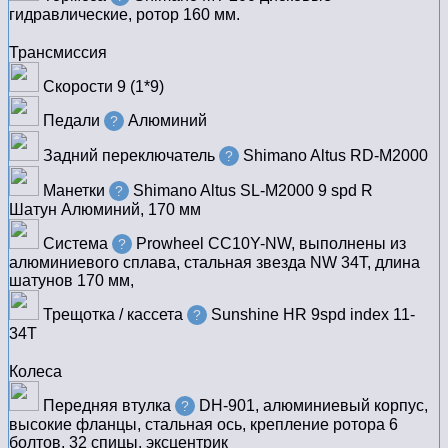
гидравлические, ротор 160 мм.
Трансмиссия
Скорости
9 (1*9)
Педали
Алюминий
?
Задний переключатель
Shimano Altus RD-M2000
?
Манетки
Shimano Altus SL-M2000 9 spd R
?
Шатун
Алюминий, 170 мм
Система
Prowheel CC10Y-NW, выполнены из
?
алюминиевого сплава, стальная звезда NW 34T, длина
шатунов 170 мм,
Трещотка / кассета
Sunshine HR 9spd index 11-
?
34T
Колеса
Передняя втулка
DH-901, алюминиевый корпус,
?
высокие фланцы, стальная ось, крепление ротора 6
болтов, 32 спицы, эксцентрик