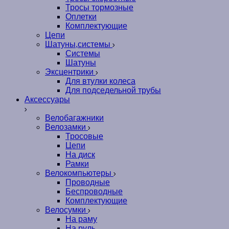
Тросы тормозные
Оплетки
Комплектующие
Цепи
Шатуны,системы
Системы
Шатуны
Эксцентрики
Для втулки колеса
Для подседельной трубы
Аксессуары
Велобагажники
Велозамки
Тросовые
Цепи
На диск
Рамки
Велокомпьютеры
Проводные
Беспроводные
Комплектующие
Велосумки
На раму
На руль