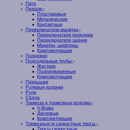
Пеги
Педали
Пластиковые
Металические
Контактные
Переключатели,манетки
Переключатели передние
Переключатели задние
Манетки, шифтеры
Комплектующие
Подножки
Подседельные трубы
Жесткие
Подпружиненные
Комплектующие
Покрышки
Рулевые колонки
Рули
Сёдла
Тормоза и тормозные колодки
V-Brake
Дисковые
Комплектующие
Тормозные /и скоростные тросы
Тросы скоростные