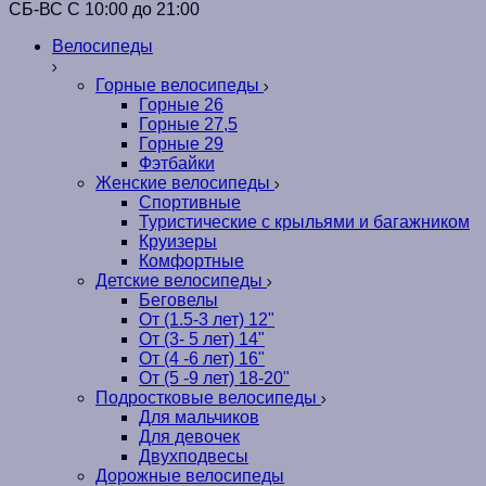
СБ-ВС С 10:00 до 21:00
Велосипеды
Горные велосипеды
Горные 26
Горные 27,5
Горные 29
Фэтбайки
Женские велосипеды
Спортивные
Туристические с крыльями и багажником
Круизеры
Комфортные
Детские велосипеды
Беговелы
От (1.5-3 лет) 12"
От (3- 5 лет) 14"
От (4 -6 лет) 16"
От (5 -9 лет) 18-20"
Подростковые велосипеды
Для мальчиков
Для девочек
Двухподвесы
Дорожные велосипеды