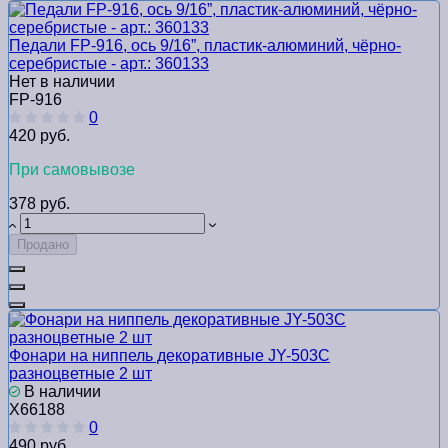
Педали FP-916, ось 9/16”, пластик-алюминий, чёрно-
серебристые - арт.: 360133
Нет в наличии
FP-916
0
420 руб.
При самовывозе
378 руб.
Продано
Фонари на ниппель декоративные JY-503C
разноцветные 2 шт
В наличии
Х66188
0
490 руб.