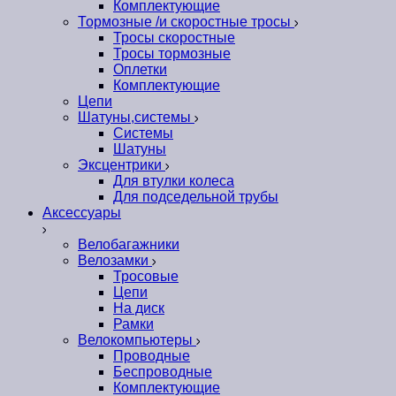
Комплектующие
Тормозные /и скоростные тросы
Тросы скоростные
Тросы тормозные
Оплетки
Комплектующие
Цепи
Шатуны,системы
Системы
Шатуны
Эксцентрики
Для втулки колеса
Для подседельной трубы
Аксессуары
Велобагажники
Велозамки
Тросовые
Цепи
На диск
Рамки
Велокомпьютеры
Проводные
Беспроводные
Комплектующие