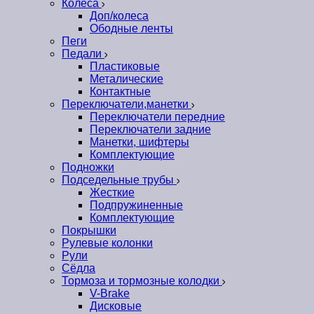
Колеса
Доп/колеса
Ободные ленты
Пеги
Педали
Пластиковые
Металические
Контактные
Переключатели,манетки
Переключатели передние
Переключатели задние
Манетки, шифтеры
Комплектующие
Подножки
Подседельные трубы
Жесткие
Подпружиненные
Комплектующие
Покрышки
Рулевые колонки
Рули
Сёдла
Тормоза и тормозные колодки
V-Brake
Дисковые