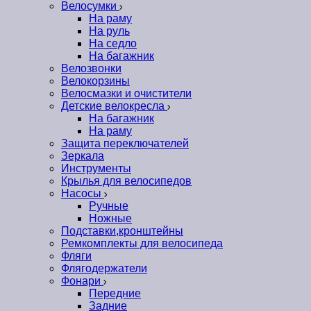
Велосумки
На раму
На руль
На седло
На багажник
Велозвонки
Велокорзины
Велосмазки и очистители
Детские велокресла
На багажник
На раму
Защита переключателей
Зеркала
Инструменты
Крылья для велосипедов
Насосы
Ручные
Ножные
Подставки,кронштейны
Ремкомплекты для велосипеда
Фляги
Флягодержатели
Фонари
Передние
Задние