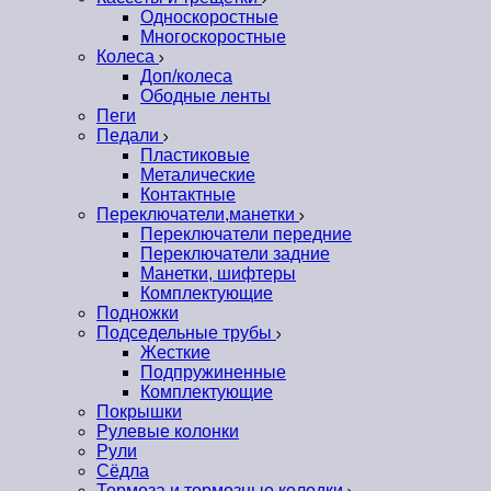
Односкоростные
Многоскоростные
Колеса
Доп/колеса
Ободные ленты
Пеги
Педали
Пластиковые
Металические
Контактные
Переключатели,манетки
Переключатели передние
Переключатели задние
Манетки, шифтеры
Комплектующие
Подножки
Подседельные трубы
Жесткие
Подпружиненные
Комплектующие
Покрышки
Рулевые колонки
Рули
Сёдла
Тормоза и тормозные колодки