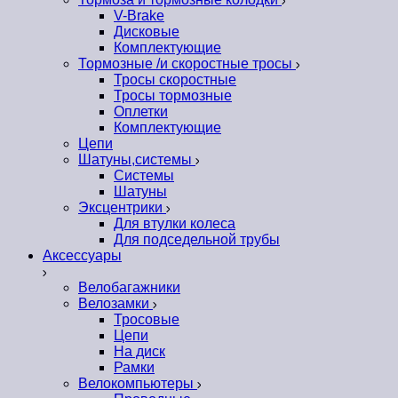
V-Brake
Дисковые
Комплектующие
Тормозные /и скоростные тросы
Тросы скоростные
Тросы тормозные
Оплетки
Комплектующие
Цепи
Шатуны,системы
Системы
Шатуны
Эксцентрики
Для втулки колеса
Для подседельной трубы
Аксессуары
Велобагажники
Велозамки
Тросовые
Цепи
На диск
Рамки
Велокомпьютеры