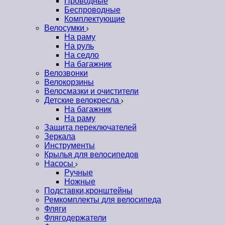
Проводные
Беспроводные
Комплектующие
Велосумки
На раму
На руль
На седло
На багажник
Велозвонки
Велокорзины
Велосмазки и очистители
Детские велокресла
На багажник
На раму
Защита переключателей
Зеркала
Инструменты
Крылья для велосипедов
Насосы
Ручные
Ножные
Подставки,кронштейны
Ремкомплекты для велосипеда
Фляги
Флягодержатели