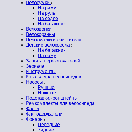
Велосумки
На раму
На руль
На седло
На багажник
Велозвонки
Велокорзины
Велосмазки и очистители
Детские велокресла
На багажник
На раму
Защита переключателей
Зеркала
Инструменты
Крылья для велосипедов
Насосы
Ручные
Ножные
Подставки,кронштейны
Ремкомплекты для велосипеда
Фляги
Флягодержатели
Фонари
Передние
Задние