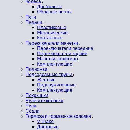
Колеса
Доп/колеса
Ободные ленты
Пеги
Педали
Пластиковые
Металические
Контактные
Переключатели,манетки
Переключатели передние
Переключатели задние
Манетки, шифтеры
Комплектующие
Подножки
Подседельные трубы
Жесткие
Подпружиненные
Комплектующие
Покрышки
Рулевые колонки
Рули
Сёдла
Тормоза и тормозные колодки
V-Brake
Дисковые