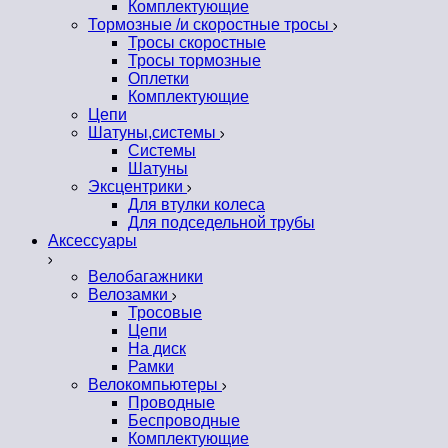
Комплектующие
Тормозные /и скоростные тросы
Тросы скоростные
Тросы тормозные
Оплетки
Комплектующие
Цепи
Шатуны,системы
Системы
Шатуны
Эксцентрики
Для втулки колеса
Для подседельной трубы
Аксессуары
Велобагажники
Велозамки
Тросовые
Цепи
На диск
Рамки
Велокомпьютеры
Проводные
Беспроводные
Комплектующие