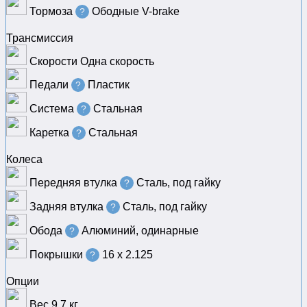
Тормоза
Ободные V-brake
?
Трансмиссия
Скорости
Одна скорость
Педали
Пластик
?
Система
Стальная
?
Каретка
Стальная
?
Колеса
Передняя втулка
Сталь, под гайку
?
Задняя втулка
Сталь, под гайку
?
Обода
Алюминий, одинарные
?
Покрышки
16 х 2.125
?
Опции
Вес
9.7 кг.