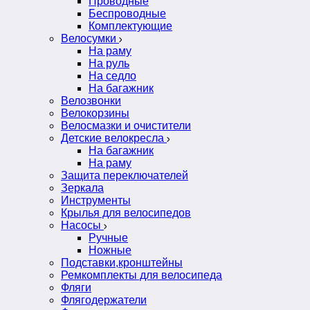
Проводные
Беспроводные
Комплектующие
Велосумки
На раму
На руль
На седло
На багажник
Велозвонки
Велокорзины
Велосмазки и очистители
Детские велокресла
На багажник
На раму
Защита переключателей
Зеркала
Инструменты
Крылья для велосипедов
Насосы
Ручные
Ножные
Подставки,кронштейны
Ремкомплекты для велосипеда
Фляги
Флягодержатели