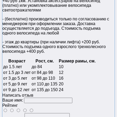
+40 руб 1км. Установка аксессуаров на велосипед
(платно) или укомплектовывание велосипеда
светоотражателями
- (бесплатно) производиться только по cогласованию с
менеджером при оформлении заказа. Доставка
осуществляется до подъезда. Стоимость подъема
одного велосипеда на любой
- этаж до квартиры (при наличии лифта) +200 руб.
Стоимость подъема одного взрослого трехколесного
велосипеда +400 руб.
Возраст
Рост, см.
Размер рамы, см.
до 1.5 лет
до 84
10
от 1.5 до 3 лет
от 84 до 98
12
от 3 до 5 лет
от 98 до 110
16
от 5 до 9 лет
от 110 до 135
20
от 9 до 12 лет
от 135 до 150
24
Написать отзыв
Ваше имя:
Рейтинг