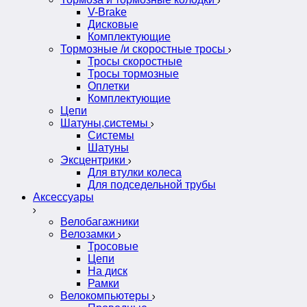
V-Brake
Дисковые
Комплектующие
Тормозные /и скоростные тросы
Тросы скоростные
Тросы тормозные
Оплетки
Комплектующие
Цепи
Шатуны,системы
Системы
Шатуны
Эксцентрики
Для втулки колеса
Для подседельной трубы
Аксессуары
Велобагажники
Велозамки
Тросовые
Цепи
На диск
Рамки
Велокомпьютеры