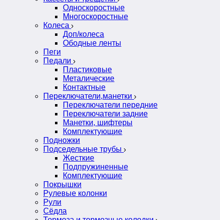
Односкоростные
Многоскоростные
Колеса
Доп/колеса
Ободные ленты
Пеги
Педали
Пластиковые
Металические
Контактные
Переключатели,манетки
Переключатели передние
Переключатели задние
Манетки, шифтеры
Комплектующие
Подножки
Подседельные трубы
Жесткие
Подпружиненные
Комплектующие
Покрышки
Рулевые колонки
Рули
Сёдла
Тормоза и тормозные колодки