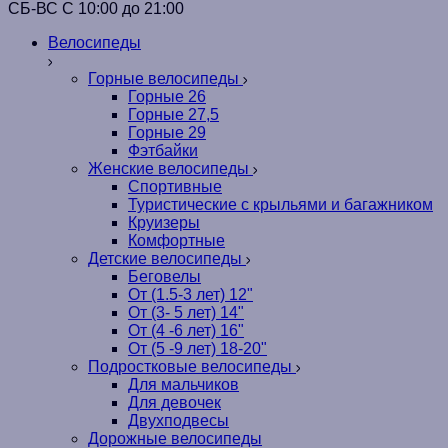
СБ-ВС С 10:00 до 21:00
Велосипеды
Горные велосипеды
Горные 26
Горные 27,5
Горные 29
Фэтбайки
Женские велосипеды
Спортивные
Туристические с крыльями и багажником
Круизеры
Комфортные
Детские велосипеды
Беговелы
От (1.5-3 лет) 12"
От (3- 5 лет) 14"
От (4 -6 лет) 16"
От (5 -9 лет) 18-20"
Подростковые велосипеды
Для мальчиков
Для девочек
Двухподвесы
Дорожные велосипеды