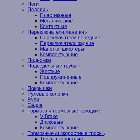
Пеги
Педали
Пластиковые
Металические
Контактные
Переключатели,манетки
Переключатели передние
Переключатели задние
Манетки, шифтеры
Комплектующие
Подножки
Подседельные трубы
Жесткие
Подпружиненные
Комплектующие
Покрышки
Рулевые колонки
Рули
Сёдла
Тормоза и тормозные колодки
V-Brake
Дисковые
Комплектующие
Тормозные /и скоростные тросы
Тросы скоростные