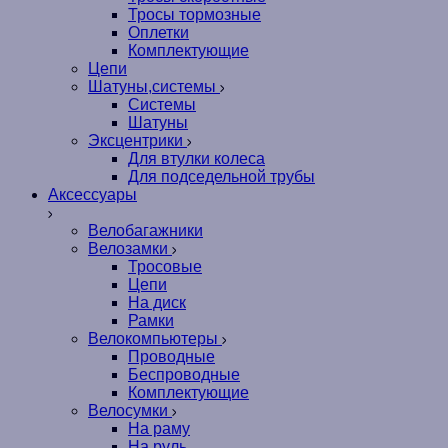
Тросы тормозные
Оплетки
Комплектующие
Цепи
Шатуны,системы
Системы
Шатуны
Эксцентрики
Для втулки колеса
Для подседельной трубы
Аксессуары
Велобагажники
Велозамки
Тросовые
Цепи
На диск
Рамки
Велокомпьютеры
Проводные
Беспроводные
Комплектующие
Велосумки
На раму
На руль