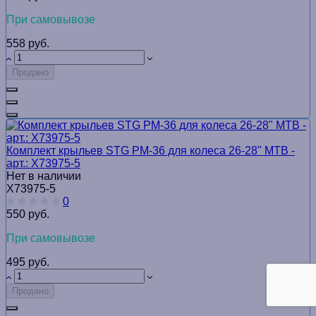
При самовывозе
558 руб.
Продано
Комплект крыльев STG PM-36 для колеса 26-28" MTB -
арт.: Х73975-5
Нет в наличии
Х73975-5
0
550 руб.
При самовывозе
495 руб.
Продано