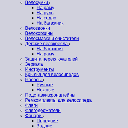
Велосумки
На раму
На руль
На седло
На багажник
Велозвонки
Велокорзины
Велосмазки и очистители
Детские велокресла
На багажник
На раму
Защита переключателей
Зеркала
Инструменты
Крылья для велосипедов
Насосы
Ручные
Ножные
Подставки,кронштейны
Ремкомплекты для велосипеда
Фляги
Флягодержатели
Фонари
Передние
Задние