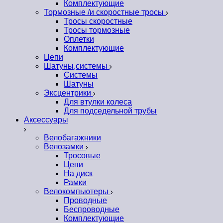
Комплектующие
Тормозные /и скоростные тросы
Тросы скоростные
Тросы тормозные
Оплетки
Комплектующие
Цепи
Шатуны,системы
Системы
Шатуны
Эксцентрики
Для втулки колеса
Для подседельной трубы
Аксессуары
Велобагажники
Велозамки
Тросовые
Цепи
На диск
Рамки
Велокомпьютеры
Проводные
Беспроводные
Комплектующие