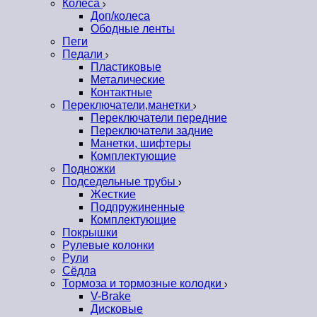
Колеса
Доп/колеса
Ободные ленты
Пеги
Педали
Пластиковые
Металические
Контактные
Переключатели,манетки
Переключатели передние
Переключатели задние
Манетки, шифтеры
Комплектующие
Подножки
Подседельные трубы
Жесткие
Подпружиненные
Комплектующие
Покрышки
Рулевые колонки
Рули
Сёдла
Тормоза и тормозные колодки
V-Brake
Дисковые