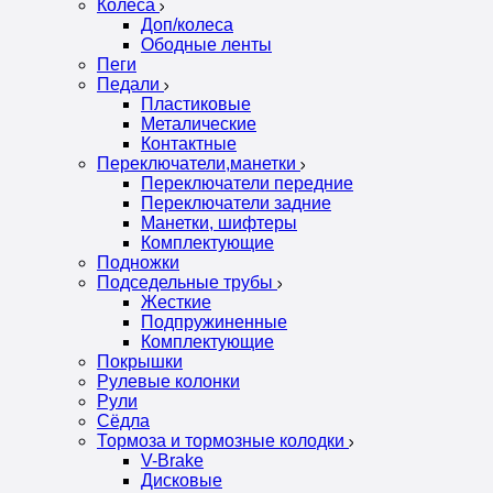
Колеса
Доп/колеса
Ободные ленты
Пеги
Педали
Пластиковые
Металические
Контактные
Переключатели,манетки
Переключатели передние
Переключатели задние
Манетки, шифтеры
Комплектующие
Подножки
Подседельные трубы
Жесткие
Подпружиненные
Комплектующие
Покрышки
Рулевые колонки
Рули
Сёдла
Тормоза и тормозные колодки
V-Brake
Дисковые