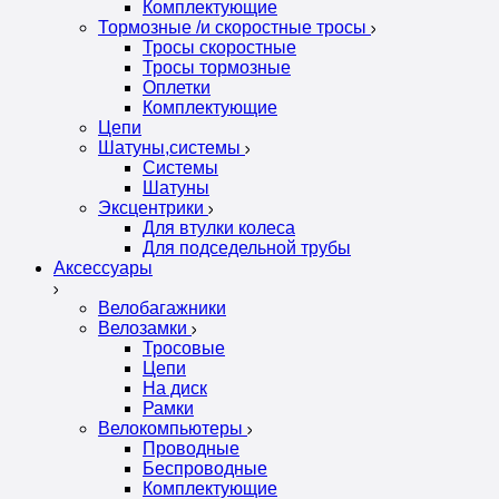
Комплектующие
Тормозные /и скоростные тросы
Тросы скоростные
Тросы тормозные
Оплетки
Комплектующие
Цепи
Шатуны,системы
Системы
Шатуны
Эксцентрики
Для втулки колеса
Для подседельной трубы
Аксессуары
Велобагажники
Велозамки
Тросовые
Цепи
На диск
Рамки
Велокомпьютеры
Проводные
Беспроводные
Комплектующие