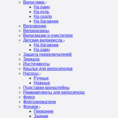
Велосумки
На раму
На руль
На седло
На багажник
Велозвонки
Велокорзины
Велосмазки и очистители
Детские велокресла
На багажник
На раму
Защита переключателей
Зеркала
Инструменты
Крылья для велосипедов
Насосы
Ручные
Ножные
Подставки,кронштейны
Ремкомплекты для велосипеда
Фляги
Флягодержатели
Фонари
Передние
Задние