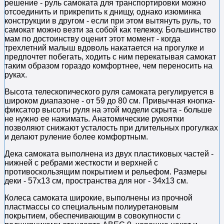
решение - руль самоката для транспортировки можно
отсоединить и прикрепить к днищу, однако изюминка
конструкции в другом - если при этом вытянуть руль, то
самокат можно везти за собой как тележку. Большинство
мам по достоинству оценит этот момент - когда
трехлетний малыш вдоволь накатается на прогулке и
предпочтет побегать, ходить с ним перекатывая самокат
таким образом гораздо комфортнее, чем переносить на
руках.
Высота телескопического руля самоката регулируется в
широком диапазоне - от 59 до 80 см. Привычная кнопка-
фиксатор высоты руля на этой модели скрыта - больше
не нужно ее нажимать.
Анатомические рукоятки
позволяют снижают усталость при длительных прогулках
и делают руление более комфортным.
Дека самоката выполнена из двух пластиковых частей -
нижней с ребрами жесткости и верхней с
противоскользящим покрытием и рельефом. Размеры
деки - 57х13 см, пространства для ног - 34х13 см.
Колеса самоката широкие, выполнены из прочной
пластмассы со специальным полиуретановым
покрытием, обеспечивающим в совокупности с