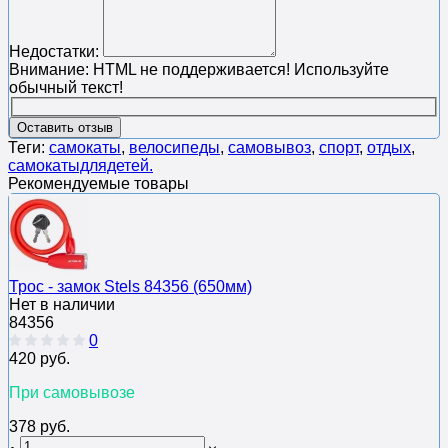
Недостатки:
Внимание:
HTML не поддерживается! Используйте
обычный текст!
Оставить отзыв
Теги:
самокаты
,
велосипеды
,
самовывоз
,
спорт
,
отдых
,
самокатыдлядетей.
Рекомендуемые товары
Трос - замок Stels 84356 (650мм)
Нет в наличии
84356
0
420 руб.
При самовывозе
378 руб.