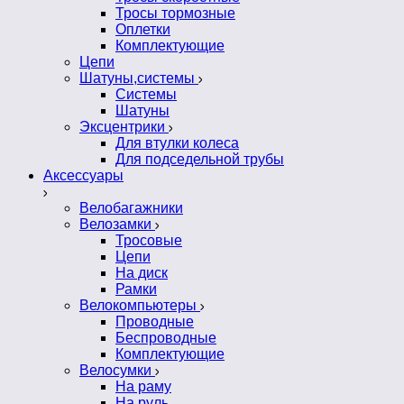
Тросы тормозные
Оплетки
Комплектующие
Цепи
Шатуны,системы
Системы
Шатуны
Эксцентрики
Для втулки колеса
Для подседельной трубы
Аксессуары
Велобагажники
Велозамки
Тросовые
Цепи
На диск
Рамки
Велокомпьютеры
Проводные
Беспроводные
Комплектующие
Велосумки
На раму
На руль