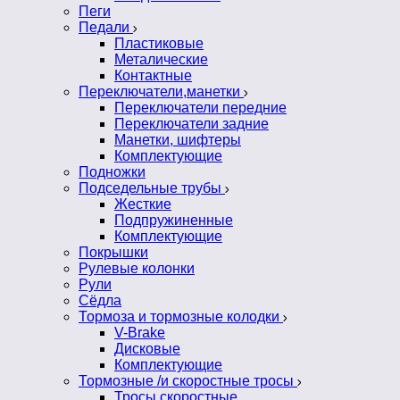
Пеги
Педали
Пластиковые
Металические
Контактные
Переключатели,манетки
Переключатели передние
Переключатели задние
Манетки, шифтеры
Комплектующие
Подножки
Подседельные трубы
Жесткие
Подпружиненные
Комплектующие
Покрышки
Рулевые колонки
Рули
Сёдла
Тормоза и тормозные колодки
V-Brake
Дисковые
Комплектующие
Тормозные /и скоростные тросы
Тросы скоростные