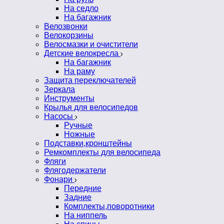
На седло
На багажник
Велозвонки
Велокорзины
Велосмазки и очистители
Детские велокресла
На багажник
На раму
Защита переключателей
Зеркала
Инструменты
Крылья для велосипедов
Насосы
Ручные
Ножные
Подставки,кронштейны
Ремкомплекты для велосипеда
Фляги
Флягодержатели
Фонари
Передние
Задние
Комплекты,поворотники
На ниппель