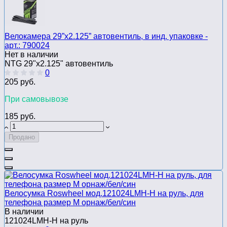
Велокамера 29”x2.125” автовентиль, в инд. упаковке -
арт.: 790024
Нет в наличии
NTG 29"x2.125" автовентиль
0
205 руб.
При самовывозе
185 руб.
Продано
Велосумка Roswheel мод.121024LMH-H на руль, для
телефона размер M орнаж/бел/син
В наличии
121024LMH-H на руль