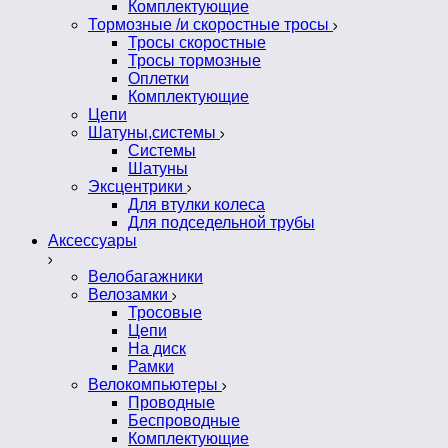
Комплектующие
Тормозные /и скоростные тросы
Тросы скоростные
Тросы тормозные
Оплетки
Комплектующие
Цепи
Шатуны,системы
Системы
Шатуны
Эксцентрики
Для втулки колеса
Для подседельной трубы
Аксессуары
Велобагажники
Велозамки
Тросовые
Цепи
На диск
Рамки
Велокомпьютеры
Проводные
Беспроводные
Комплектующие