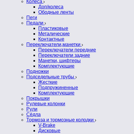
Колеса
Доп/колеса
Ободные ленты
Пеги
Педали
Пластиковые
Металические
Контактные
Переключатели,манетки
Переключатели передние
Переключатели задние
Манетки, шифтеры
Комплектующие
Подножки
Подседельные трубы
Жесткие
Подпружиненные
Комплектующие
Покрышки
Рулевые колонки
Рули
Сёдла
Тормоза и тормозные колодки
V-Brake
Дисковые