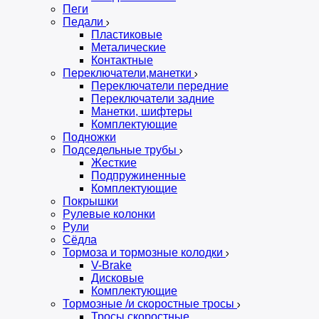
Пеги
Педали
Пластиковые
Металические
Контактные
Переключатели,манетки
Переключатели передние
Переключатели задние
Манетки, шифтеры
Комплектующие
Подножки
Подседельные трубы
Жесткие
Подпружиненные
Комплектующие
Покрышки
Рулевые колонки
Рули
Сёдла
Тормоза и тормозные колодки
V-Brake
Дисковые
Комплектующие
Тормозные /и скоростные тросы
Тросы скоростные