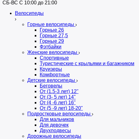
СБ-ВС С 10:00 до 21:00
Велосипеды
Горные велосипеды
Горные 26
Горные 27,5
Горные 29
Фэтбайки
Женские велосипеды
Спортивные
Туристические с крыльями и багажником
Круизеры
Комфортные
Детские велосипеды
Беговелы
От (1.5-3 лет) 12"
От (3- 5 лет) 14"
От (4 -6 лет) 16"
От (5 -9 лет) 18-20"
Подростковые велосипеды
Для мальчиков
Для девочек
Двухподвесы
Дорожные велосипеды