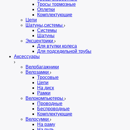
Тросы тормозные
Оплетки
Комплектующие
Цепи
Шатуны,системы
Системы
Шатуны
Эксцентрики
Для втулки колеса
Для подседельной трубы
Аксессуары
Велобагажники
Велозамки
Тросовые
Цепи
На диск
Рамки
Велокомпьютеры
Проводные
Беспроводные
Комплектующие
Велосумки
На раму
На руль