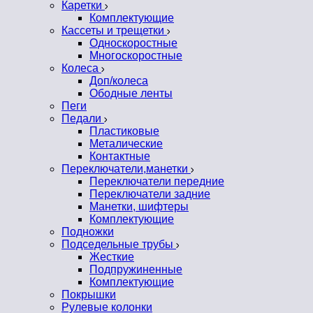
Каретки
Комплектующие
Кассеты и трещетки
Односкоростные
Многоскоростные
Колеса
Доп/колеса
Ободные ленты
Пеги
Педали
Пластиковые
Металические
Контактные
Переключатели,манетки
Переключатели передние
Переключатели задние
Манетки, шифтеры
Комплектующие
Подножки
Подседельные трубы
Жесткие
Подпружиненные
Комплектующие
Покрышки
Рулевые колонки