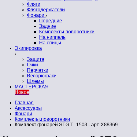
Фляги
Флягодержатели
Фонари
Передние
Задние
Комплекты,поворотники
На ниппель
На спицы
Экипировка
Защита
Очки
Перчатки
Велорюкзаки
Шлемы
МАСТЕРСКАЯ
Новое
Главная
Аксессуары
Фонари
Комплекты,поворотники
Комплект фонарей STG TL1503 - арт. Х88369