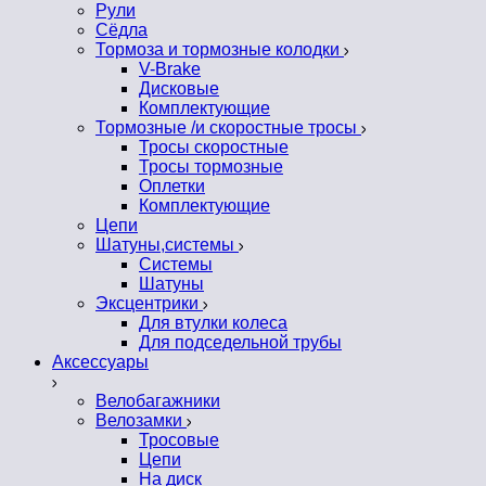
Рули
Сёдла
Тормоза и тормозные колодки
V-Brake
Дисковые
Комплектующие
Тормозные /и скоростные тросы
Тросы скоростные
Тросы тормозные
Оплетки
Комплектующие
Цепи
Шатуны,системы
Системы
Шатуны
Эксцентрики
Для втулки колеса
Для подседельной трубы
Аксессуары
Велобагажники
Велозамки
Тросовые
Цепи
На диск