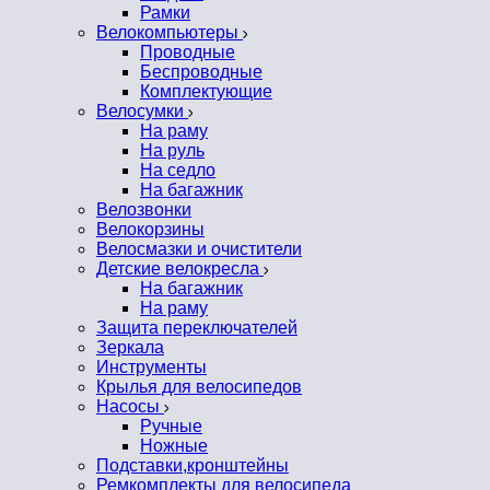
Рамки
Велокомпьютеры
Проводные
Беспроводные
Комплектующие
Велосумки
На раму
На руль
На седло
На багажник
Велозвонки
Велокорзины
Велосмазки и очистители
Детские велокресла
На багажник
На раму
Защита переключателей
Зеркала
Инструменты
Крылья для велосипедов
Насосы
Ручные
Ножные
Подставки,кронштейны
Ремкомплекты для велосипеда