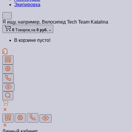
Экипировка
Я ищу, например,
Велосипед Tech Team Katalina
0
Tоваров,
на
0 руб.
В корзине пусто!
Личный кабинет