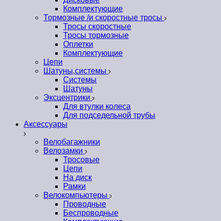
Комплектующие
Тормозные /и скоростные тросы
Тросы скоростные
Тросы тормозные
Оплетки
Комплектующие
Цепи
Шатуны,системы
Системы
Шатуны
Эксцентрики
Для втулки колеса
Для подседельной трубы
Аксессуары
Велобагажники
Велозамки
Тросовые
Цепи
На диск
Рамки
Велокомпьютеры
Проводные
Беспроводные