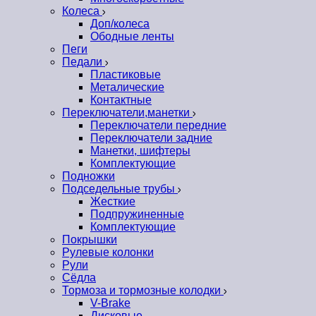
Колеса
Доп/колеса
Ободные ленты
Пеги
Педали
Пластиковые
Металические
Контактные
Переключатели,манетки
Переключатели передние
Переключатели задние
Манетки, шифтеры
Комплектующие
Подножки
Подседельные трубы
Жесткие
Подпружиненные
Комплектующие
Покрышки
Рулевые колонки
Рули
Сёдла
Тормоза и тормозные колодки
V-Brake
Дисковые