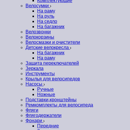
Комплектующие
Велосумки
На раму
На руль
На седло
На багажник
Велозвонки
Велокорзины
Велосмазки и очистители
Детские велокресла
На багажник
На раму
Защита переключателей
Зеркала
Инструменты
Крылья для велосипедов
Насосы
Ручные
Ножные
Подставки,кронштейны
Ремкомплекты для велосипеда
Фляги
Флягодержатели
Фонари
Передние