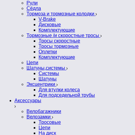
Рули
Сёдла
Тормоза и тормозные колодки
V-Brake
Дисковые
Комплектующие
Тормозные /и скоростные тросы
Тросы скоростные
Тросы тормозные
Оплетки
Комплектующие
Цепи
Шатуны,системы
Системы
Шатуны
Эксцентрики
Для втулки колеса
Для подседельной трубы
Аксессуары
Велобагажники
Велозамки
Тросовые
Цепи
На диск