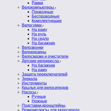
Рамки
Велокомпьютеры
Проводные
Беспроводные
Комплектующие
Велосумки
На раму
На руль
На седло
На багажник
Велозвонки
Велокорзины
Велосмазки и очистители
Детские велокресла
На багажник
На раму
Защита переключателей
Зеркала
Инструменты
Крылья для велосипедов
Насосы
Ручные
Ножные
Подставки,кронштейны
Ремкомплекты для велосипеда