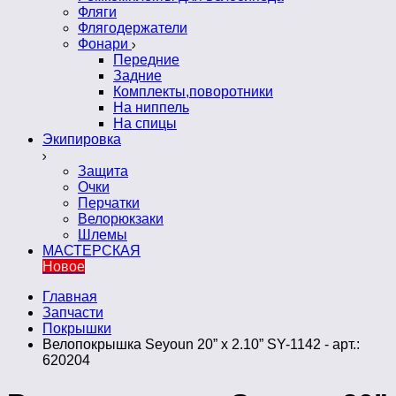
Фляги
Флягодержатели
Фонари
Передние
Задние
Комплекты,поворотники
На ниппель
На спицы
Экипировка
Защита
Очки
Перчатки
Велорюкзаки
Шлемы
МАСТЕРСКАЯ
Новое
Главная
Запчасти
Покрышки
Велопокрышка Seyoun 20” x 2.10” SY-1142 - арт.:
620204