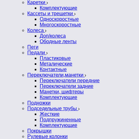
Каретки
Комплектующие
Кассеты и трещетки
Односкоростные
Многоскоростные
Колеса
Доп/колеса
Ободные ленты
Пеги
Педали
Пластиковые
Металические
Контактные
Переключатели,манетки
Переключатели передние
Переключатели задние
Манетки, шифтеры
Комплектующие
Подножки
Подседельные трубы
Жесткие
Подпружиненные
Комплектующие
Покрышки
Рулевые колонки